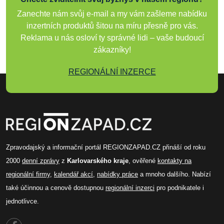
Zanechte nám svůj e-mail a my vám zašleme nabídku
inzertních produktů šitou na míru přesně pro vás.
Reklama u nás osloví ty správné lidi – vaše budoucí
zákazníky!
REGIONÁLNÍ INZERCE
Zpravodajský a informační portál REGIONZAPAD.CZ přináší od roku
2000
denní zprávy
z
Karlovarského kraje
, ověřené
kontakty na
regionální firmy
,
kalendář akcí
,
nabídky práce
a mnoho dalšího. Nabízí
také účinnou a cenově dostupnou
regionální inzerci
pro podnikatele i
jednotlivce.