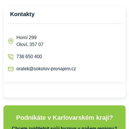
Kontakty
Horní 299
Oloví, 357 07
736 650 400
oralek@sokolov-pronajem.cz
Podnikáte v Karlovarském kraji?
Chcete zviditelnit svůj byznys v našem regionu?