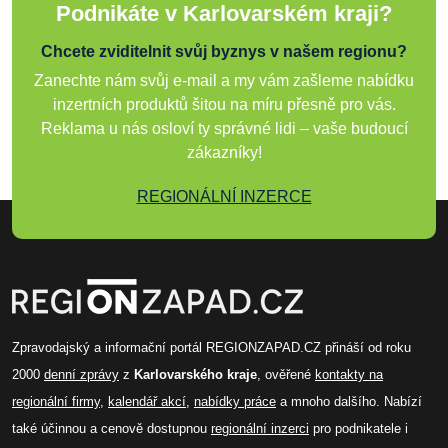
Podnikáte v Karlovarském kraji?
Chcete zviditelnit svůj byznys v našem regionu?
Zanechte nám svůj e-mail a my vám zašleme nabídku
inzertních produktů šitou na míru přesně pro vás.
Reklama u nás osloví ty správné lidi – vaše budoucí
zákazníky!
REGIONÁLNÍ INZERCE
Zpravodajský a informační portál REGIONZAPAD.CZ přináší od roku
2000
denní zprávy
z
Karlovarského kraje
, ověřené
kontakty na
regionální firmy
,
kalendář akcí
,
nabídky práce
a mnoho dalšího. Nabízí
také účinnou a cenově dostupnou
regionální inzerci
pro podnikatele i