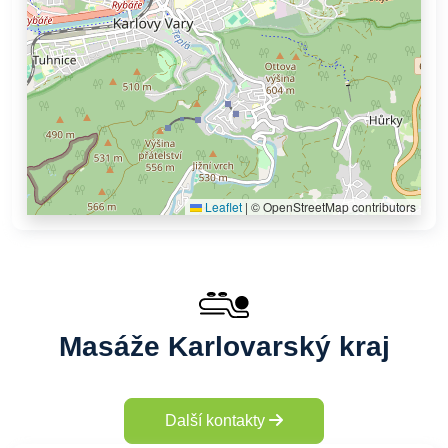
Leaflet
|
© OpenStreetMap contributors
Masáže Karlovarský kraj
Další kontakty