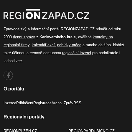
Zpravodajský a informační portál REGIONZAPAD.CZ přináší od roku
2000
denní zprávy
z
Karlovarského kraje
, ověřené
kontakty na
regionální firmy
,
kalendář akcí
,
nabídky práce
a mnoho dalšího. Nabízí
také účinnou a cenově dostupnou
regionální inzerci
pro podnikatele i
jednotlivce.
O portálu
Inzerce
Přihlášení
Registrace
Archiv Zpráv
RSS
Regionální portály
REGIONPLZEN.CZ
REGIONPARDUBICKO.CZ