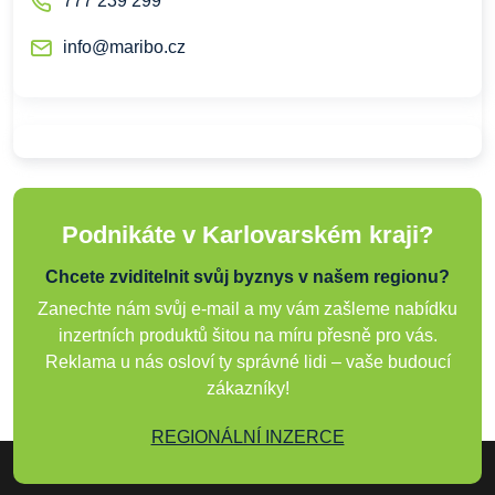
777 239 299
info@maribo.cz
Podnikáte v Karlovarském kraji?
Chcete zviditelnit svůj byznys v našem regionu?
Zanechte nám svůj e-mail a my vám zašleme nabídku
inzertních produktů šitou na míru přesně pro vás.
Reklama u nás osloví ty správné lidi – vaše budoucí
zákazníky!
REGIONÁLNÍ INZERCE