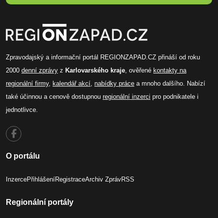
Zpravodajský a informační portál REGIONZAPAD.CZ přináší od roku
2000
denní zprávy
z
Karlovarského kraje
, ověřené
kontakty na
regionální firmy
,
kalendář akcí
,
nabídky práce
a mnoho dalšího. Nabízí
také účinnou a cenově dostupnou
regionální inzerci
pro podnikatele i
jednotlivce.
O portálu
Inzerce
Přihlášení
Registrace
Archiv Zpráv
RSS
Regionální portály