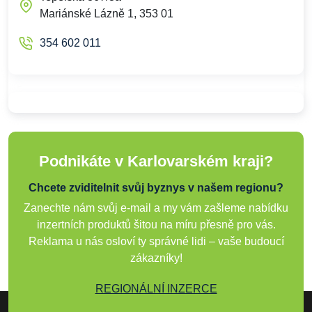
Mariánské Lázně 1, 353 01
354 602 011
Podnikáte v Karlovarském kraji?
Chcete zviditelnit svůj byznys v našem regionu?
Zanechte nám svůj e-mail a my vám zašleme nabídku
inzertních produktů šitou na míru přesně pro vás.
Reklama u nás osloví ty správné lidi – vaše budoucí
zákazníky!
REGIONÁLNÍ INZERCE