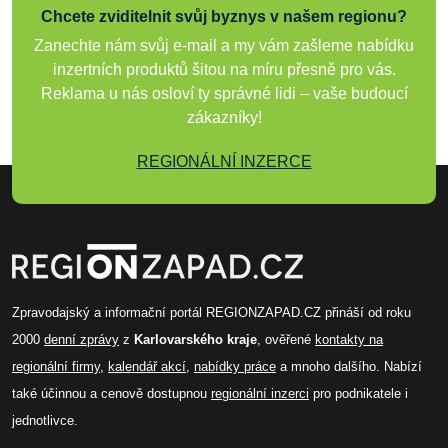
Chcete zviditelnit svůj byznys v našem regionu?
Zanechte nám svůj e-mail a my vám zašleme nabídku
inzertních produktů šitou na míru přesně pro vás.
Reklama u nás osloví ty správné lidi – vaše budoucí
zákazníky!
REGIONÁLNÍ INZERCE
Zpravodajský a informační portál REGIONZAPAD.CZ přináší od roku
2000
denní zprávy
z
Karlovarského kraje
, ověřené
kontakty na
regionální firmy
,
kalendář akcí
,
nabídky práce
a mnoho dalšího. Nabízí
také účinnou a cenově dostupnou
regionální inzerci
pro podnikatele i
jednotlivce.