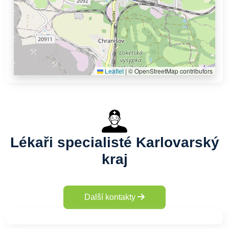
Leaflet
|
© OpenStreetMap contributors
Lékaři specialisté Karlovarský
kraj
Další kontakty