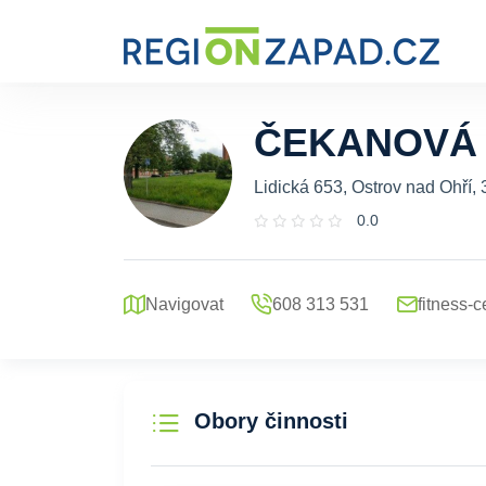
ČEKANOVÁ
Lidická 653, Ostrov nad Ohří,
0.0
Navigovat
608 313 531
fitness
Obory činnosti