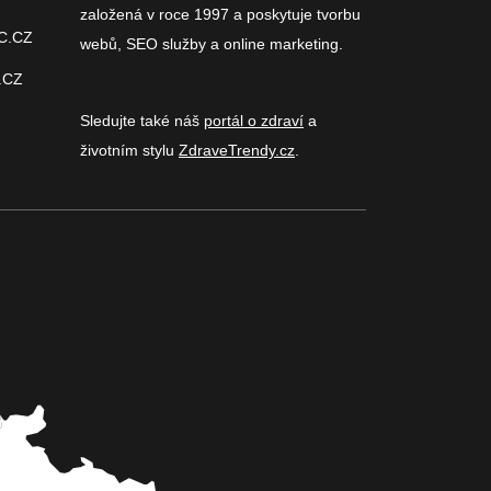
založená v roce 1997 a poskytuje tvorbu
C.CZ
webů, SEO služby a online marketing.
.CZ
Sledujte také náš
portál o zdraví
a
životním stylu
ZdraveTrendy.cz
.