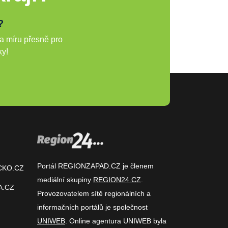
?
a míru přesně pro
ky!
Portál REGIONZAPAD.CZ je členem
CKO.CZ
mediální skupiny
REGION24.CZ
.
A.CZ
Provozovatelem sítě regionálních a
informačních portálů je společnost
UNIWEB
. Online agentura UNIWEB byla