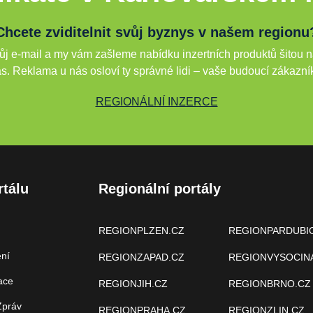
Chcete zviditelnit svůj byznys v našem regionu
j e-mail a my vám zašleme nabídku inzertních produktů šitou n
s. Reklama u nás osloví ty správné lidi – vaše budoucí zákazní
REGIONÁLNÍ INZERCE
rtálu
Regionální portály
REGIONPLZEN.CZ
REGIONPARDUBI
ení
REGIONZAPAD.CZ
REGIONVYSOCIN
ace
REGIONJIH.CZ
REGIONBRNO.CZ
Zpráv
REGIONPRAHA.CZ
REGIONZLIN.CZ