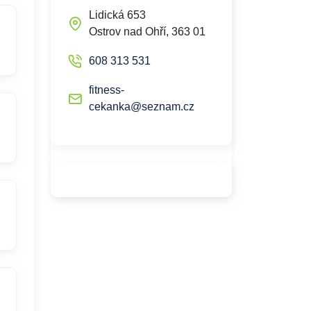
Lidická 653
Ostrov nad Ohří, 363 01
608 313 531
fitness-
cekanka@seznam.cz