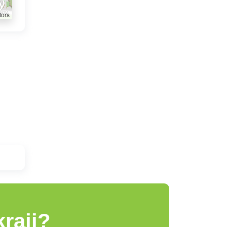
tors
raji?