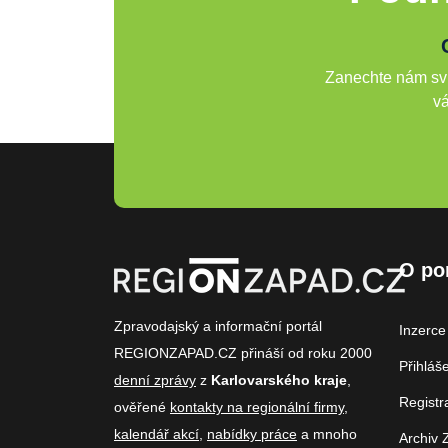
Zanechte nám svů
vá
O po
Zpravodajský a informační portál
Inzerce
REGIONZAPAD.CZ přináší od roku 2000
Přihláš
denní zprávy
z
Karlovarského kraje
,
Registr
ověřené
kontakty na regionální firmy
,
kalendář akcí
,
nabídky práce
a mnoho
Archiv 