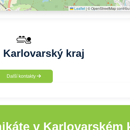
Leaflet
|
© OpenStreetMap contribu
Karlovarský kraj
Další kontakty
ikáte v Karlovarském k