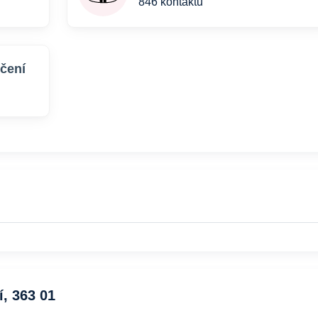
846 kontaktů
ičení
í, 363 01