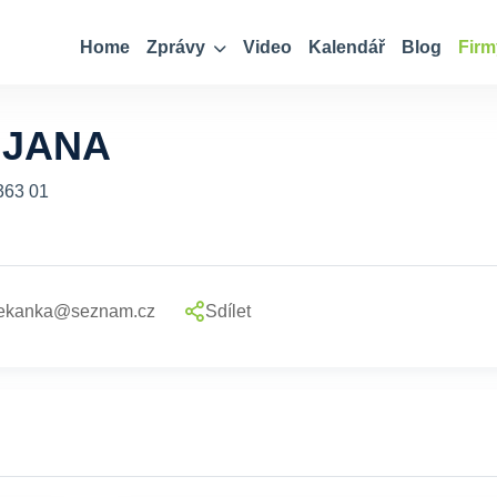
Home
Zprávy
Video
Kalendář
Blog
Firm
 JANA
 363 01
-cekanka@seznam.cz
Sdílet