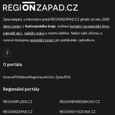
Zpravodajský a informační portál REGIONZAPAD.CZ přináší od roku 2000
denní zprávy
z
Karlovarského kraje
, ověřené
kontakty na regionální firmy
,
kalendář akcí
,
nabídky práce
a mnoho dalšího. Nabízí také účinnou a
cenově dostupnou
regionální inzerci
pro podnikatele i jednotlivce.
O portálu
Inzerce
Přihlášení
Registrace
Archiv Zpráv
RSS
Regionální portály
REGIONPLZEN.CZ
REGIONPARDUBICKO.CZ
REGIONZAPAD.CZ
REGIONVYSOCINA.CZ