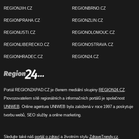
REGIONJIH.CZ
REGIONBRNO.CZ
REGIONPRAHA.CZ
REGIONZLIN.CZ
REGIONUSTI.CZ
REGIONOLOMOUC.CZ
REGIONLIBERECKO.CZ
REGIONOSTRAVA.CZ
REGIONHRADEC.CZ
REGION24.CZ
Portál REGIONZAPAD.CZ je členem mediální skupiny
REGION24.CZ
.
Provozovatelem sítě regionálních a informačních portálů je společnost
UNIWEB
. Online agentura UNIWEB byla založená v roce 1997 a poskytuje
tvorbu webů, SEO služby a online marketing.
Sledujte také náš
portál o zdraví
a životním stylu
ZdraveTrendy.cz
.