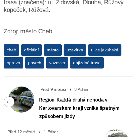
trasa (značená): ul. Židovská, Dlouhá, Růžový
kopeček, Růžová.
Zdroj: město Cheb
cheb
oficiální
město
uzavírka
ulice jakubská
oprava
povrch
vozovka
objízdná trasa
Před 9 měsíci
3 Admin
Region: Každá druhá nehoda v
Karlovarském kraji vzniká špatným
způsobem jízdy
Před 12 měsíci
1 Editor