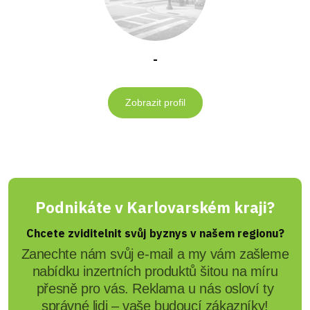
-
Zobrazit profil
Podnikáte v Karlovarském kraji?
Chcete zviditelnit svůj byznys v našem regionu?
Zanechte nám svůj e-mail a my vám zašleme
nabídku inzertních produktů šitou na míru
přesně pro vás. Reklama u nás osloví ty
správné lidi – vaše budoucí zákazníky!