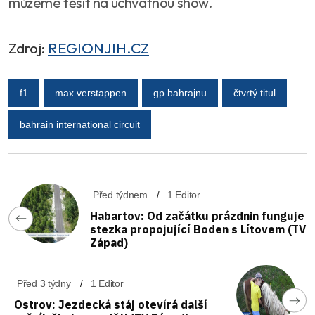
můžeme těšit na úchvatnou show.
Zdroj:
REGIONJIH.CZ
f1
max verstappen
gp bahrajnu
čtvrtý titul
bahrain international circuit
Před týdnem
1 Editor
Habartov: Od začátku prázdnin funguje
stezka propojující Boden s Lítovem (TV
Západ)
Před 3 týdny
1 Editor
Ostrov: Jezdecká stáj otevírá další