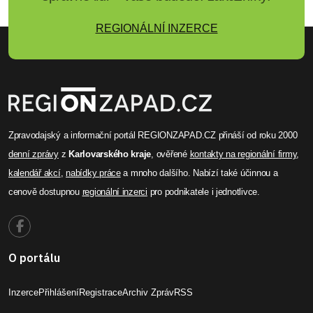
REGIONÁLNÍ INZERCE
Zpravodajský a informační portál REGIONZAPAD.CZ přináší od roku 2000
denní zprávy
z
Karlovarského kraje
, ověřené
kontakty na regionální firmy
,
kalendář akcí
,
nabídky práce
a mnoho dalšího. Nabízí také účinnou a
cenově dostupnou
regionální inzerci
pro podnikatele i jednotlivce.
O portálu
Inzerce
Přihlášení
Registrace
Archiv Zpráv
RSS