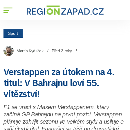
Sport
Martin Kydlíček
Před 2 roky
Verstappen za útokem na 4.
titul: V Bahrajnu loví 55.
vítězství!
F1 se vrací s Maxem Verstappenem, který
začíná GP Bahrajnu na první pozici. Verstappen
plánuje zahájit sezonu ve velkém stylu a usiluje o
svůj čtvrtý titul. Fanoušci se těší na dramatické