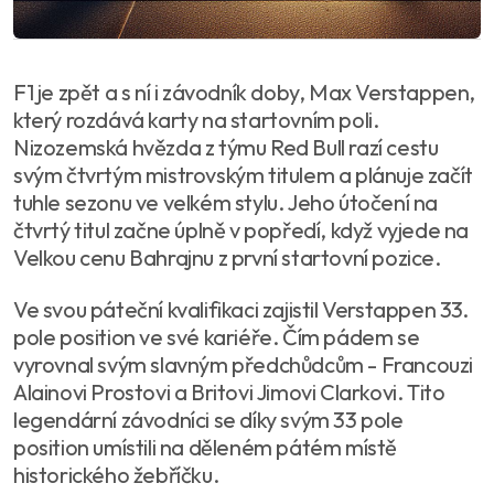
F1 je zpět a s ní i závodník doby, Max Verstappen,
který rozdává karty na startovním poli.
Nizozemská hvězda z týmu Red Bull razí cestu
svým čtvrtým mistrovským titulem a plánuje začít
tuhle sezonu ve velkém stylu. Jeho útočení na
čtvrtý titul začne úplně v popředí, když vyjede na
Velkou cenu Bahrajnu z první startovní pozice.
Ve svou páteční kvalifikaci zajistil Verstappen 33.
pole position ve své kariéře. Čím pádem se
vyrovnal svým slavným předchůdcům - Francouzi
Alainovi Prostovi a Britovi Jimovi Clarkovi. Tito
legendární závodníci se díky svým 33 pole
position umístili na děleném pátém místě
historického žebříčku.