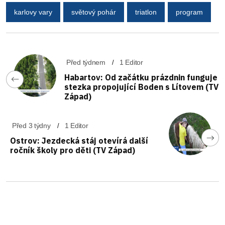
karlovy vary
světový pohár
triatlon
program
Před týdnem
1 Editor
Habartov: Od začátku prázdnin funguje
stezka propojující Boden s Lítovem (TV
Západ)
Před 3 týdny
1 Editor
Ostrov: Jezdecká stáj otevírá další
ročník školy pro děti (TV Západ)