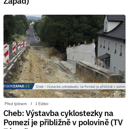
Západ)
Před týdnem
1 Editor
Cheb: Výstavba cyklostezky na
Pomezí je přibližně v polovině (TV