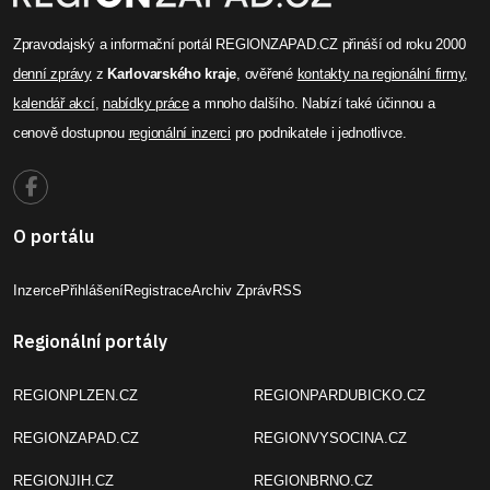
Zpravodajský a informační portál REGIONZAPAD.CZ přináší od roku 2000
denní zprávy
z
Karlovarského kraje
, ověřené
kontakty na regionální firmy
,
kalendář akcí
,
nabídky práce
a mnoho dalšího. Nabízí také účinnou a
cenově dostupnou
regionální inzerci
pro podnikatele i jednotlivce.
O portálu
Inzerce
Přihlášení
Registrace
Archiv Zpráv
RSS
Regionální portály
REGIONPLZEN.CZ
REGIONPARDUBICKO.CZ
REGIONZAPAD.CZ
REGIONVYSOCINA.CZ
REGIONJIH.CZ
REGIONBRNO.CZ