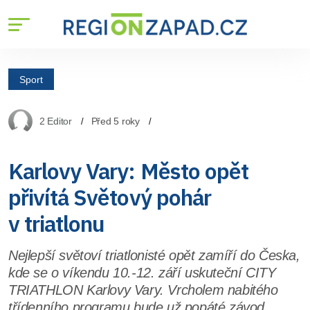
Sport
2 Editor
Před 5 roky
Karlovy Vary: Město opět
přivítá Světový pohár
v triatlonu
Nejlepší světoví triatlonisté opět zamíří do Česka,
kde se o víkendu 10.-12. září uskuteční CITY
TRIATHLON Karlovy Vary. Vrcholem nabitého
třídenního programu bude už popáté závod