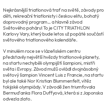
Nejkrásnější triatlonová trať na světě, závody pro
děti, rekreační triatlonisty i českou elitu, bohatý
doprovodný program… a hlavně závod
Světového poháru! To je CITY TRIATHLON
Karlovy Vary, který bude letos už popáté součástí
světového triatlonového kalendáře.
V minulém roce se v lázeňském centru
představily největší hvězdy triatlonové planety,
na startu nechyběli olympijští šampioni, mistři
světa i Evropy. Závod mužů ovládl dvojnásobný
světový šampion Vincent Luis z Francie, na startu
byl ale také Nor Kristian Blummenfelt, vítěz
tokijské olympiády. V závodě žen triumfovala
Bermuďanka Flora Duffyová, která si z Japonska
odvezla zlato.