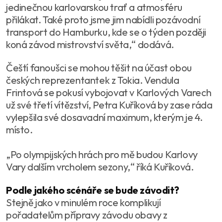
jedinečnou karlovarskou trať a atmosféru
přilákat. Také proto jsme jim nabídli pozávodní
transport do Hamburku, kde se o týden později
koná závod mistrovství světa,“ dodává.
Čeští fanoušci se mohou těšit na účast obou
českých reprezentantek z Tokia. Vendula
Frintová se pokusí vybojovat v Karlových Varech
už své třetí vítězství, Petra Kuříková by zase ráda
vylepšila své dosavadní maximum, kterým je 4.
místo.
„Po olympijských hrách pro mě budou Karlovy
Vary dalším vrcholem sezony,“ říká Kuříková.
Podle jakého scénáře se bude závodit?
Stejně jako v minulém roce komplikují
pořadatelům přípravy závodu obavy z