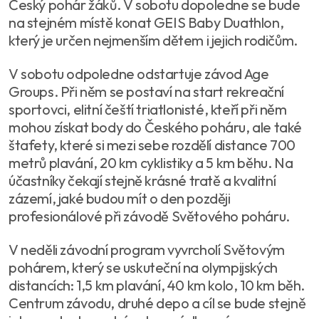
Český pohár žáků. V sobotu dopoledne se bude
na stejném místě konat GEIS Baby Duathlon,
který je určen nejmenším dětem i jejich rodičům.
V sobotu odpoledne odstartuje závod Age
Groups. Při něm se postaví na start rekreační
sportovci, elitní čeští triatlonisté, kteří při něm
mohou získat body do Českého poháru, ale také
štafety, které si mezi sebe rozdělí distance 700
metrů plavání, 20 km cyklistiky a 5 km běhu. Na
účastníky čekají stejně krásné tratě a kvalitní
zázemí, jaké budou mít o den později
profesionálové při závodě Světového poháru.
V neděli závodní program vyvrcholí Světovým
pohárem, který se uskuteční na olympijských
distancích: 1,5 km plavání, 40 km kolo, 10 km běh.
Centrum závodu, druhé depo a cíl se bude stejně