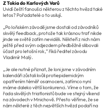
Z Tokia do Karlových Varů
Uvidí čeští fanoušci některou z těchto hvězd také
letos? Pořadatelé o to usilují.
„Po loňském závodě jsme dostali od závodníků
skvělý feedback, protože tak krásnou trať nikde
jinde ve světě zatím neviděli. Někteří z nich nám
ještě před svým odjezdem předběžně slibovali
účast pro letošní rok,“ říká ředitel závodu
Vladimír Malý.
„Je ale nutné přiznat, že loni jsme v závodním
kalendáři zůstali kvůli protiepidemickým
opatřením téměř osamoceni, zatímco nyní
máme daleko větší konkurenci. Víme o tom, že
řada skvělých triatlonistů bude ve stejný víkend
na závodech v Mnichově. Přesto věříme, že se
nám některé z těch největších hvězd podaří na