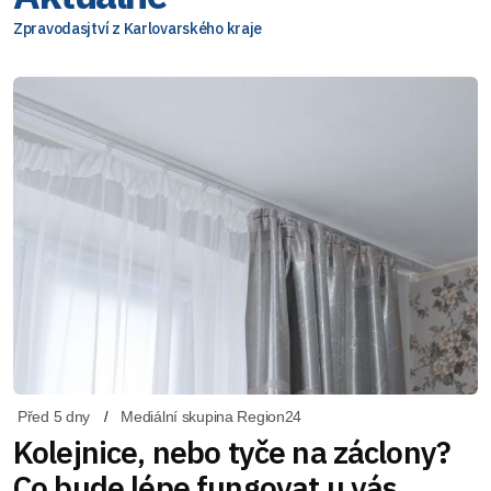
Zpravodasjtví z Karlovarského kraje
Před 5 dny
Mediální skupina Region24
Kolejnice, nebo tyče na záclony?
Co bude lépe fungovat u vás