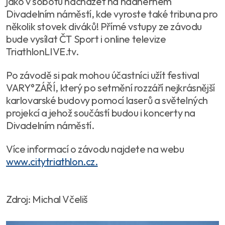
jako v sobotu nacházet na nádherném
Divadelním náměstí, kde vyroste také tribuna pro
několik stovek diváků! Přímé vstupy ze závodu
bude vysílat ČT Sport i online televize
TriathlonLIVE.tv.
Po závodě si pak mohou účastníci užít festival
VARY°ZÁŘÍ, který po setmění rozzáří nejkrásnější
karlovarské budovy pomocí laserů a světelných
projekcí a jehož součástí budou i koncerty na
Divadelním náměstí.
Více informací o závodu najdete na webu
www.citytriathlon.cz.
Zdroj: Michal Včeliš