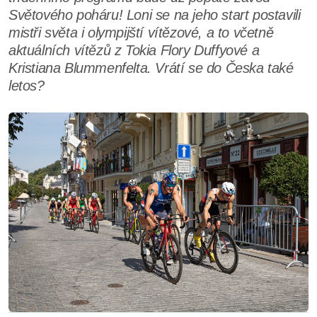
Světového poháru! Loni se na jeho start postavili
mistři světa i olympijští vítězové, a to včetně
aktuálních vítězů z Tokia Flory Duffyové a
Kristiana Blummenfelta. Vrátí se do Česka také
letos?