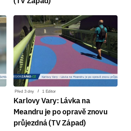
(TV Západ)
Před 3 dny
1 Editor
Karlovy Vary: Lávka na
Meandru je po opravě znovu
průjezdná (TV Západ)