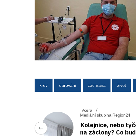
krev
darování
záchrana
život
Včera
Mediální skupina Region24
Kolejnice, nebo tyč
na záclony? Co bu