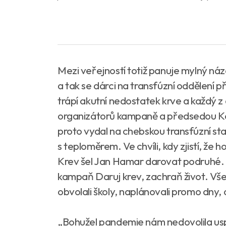
Mezi veřejností totiž panuje mylný náz
a tak se dárci na transfúzní oddělení 
trápí akutní nedostatek krve a každý z
organizátorů kampaně a předsedou K
proto vydal na chebskou transfúzní sta
s teploměrem. Ve chvíli, kdy zjistí, že 
Krev šel Jan Hamar darovat podruhé. P
kampaň Daruj krev, zachraň život. Vše
obvolali školy, naplánovali promo dny, o
„Bohužel pandemie nám nedovolila usp