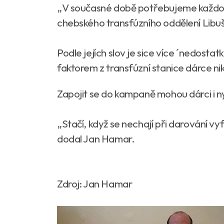
„V současné době potřebujeme každou 
chebského transfúzního oddělení Libu
Podle jejích slov je sice více ´nedostatk
faktorem z transfúzní stanice dárce n
Zapojit se do kampaně mohou dárci i nyn
„Stačí, když se nechají při darování v
dodal Jan Hamar.
Zdroj: Jan Hamar