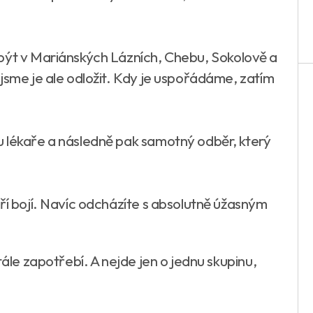
být v Mariánských Lázních, Chebu, Sokolově a
jsme je ale odložit. Kdy je uspořádáme, zatím
 lékaře a následně pak samotný odběr, který
ří bojí. Navíc odcházíte s absolutně úžasným
tále zapotřebí. A nejde jen o jednu skupinu,