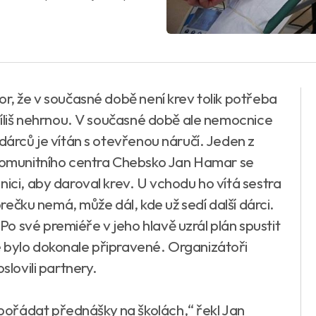
or, že v současné době není krev tolik potřeba
příliš nehrnou. V současné době ale nemocnice
 dárců je vítán s otevřenou náručí. Jeden z
omunitního centra Chebsko Jan Hamar se
nici, aby daroval krev. U vchodu ho vítá sestra
horečku nemá, může dál, kde už sedí další dárci.
o své premiéře v jeho hlavě uzrál plán spustit
 bylo dokonale připravené. Organizátoři
slovili partnery.
ořádat přednášky na školách,“ řekl Jan