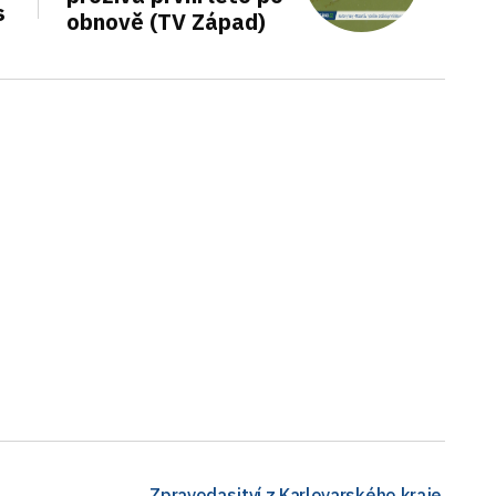
s
obnově (TV Západ)
Zpravodasjtví z Karlovarského kraje