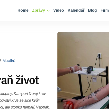
Home
Zprávy
Video
Kalendář
Blog
Firm
Aktuálně
raň život
 skupiny. Kampaň Daruj krev,
ovství krve se sice kvůli
moci, ale stopku nemají. Naopak.