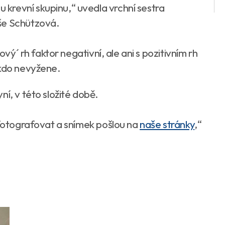
krevní skupinu,“ uvedla vrchní sestra
še Schützová.
ový´ rh faktor negativní, ale ani s pozitivním rh
ikdo nevyžene.
í, v této složité době.
yfotografovat a snímek pošlou na
naše stránky
,“