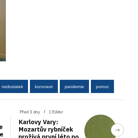
nedostatek
koronavir
pandemie
pomoc
Před 3 dny
1 Editor
Karlovy Vary:
e
Mozartův rybníček
de
prožívá první léto po