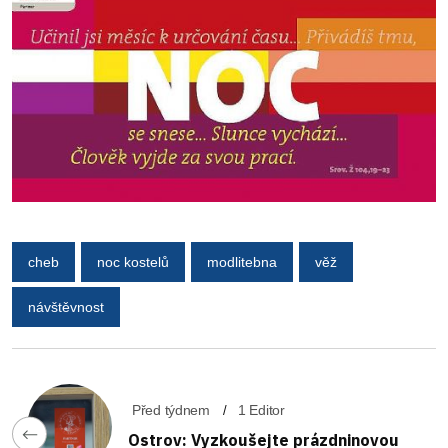
cheb
noc kostelů
modlitebna
věž
návštěvnost
Před týdnem
1 Editor
Ostrov: Vyzkoušejte prázdninovou