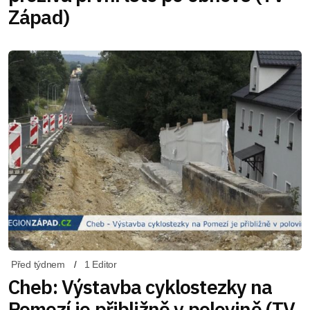
Západ)
Před týdnem
1 Editor
Cheb: Výstavba cyklostezky na
Pomezí je přibližně v polovině (TV