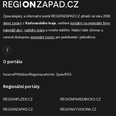
Zpravodajský a informační portál REGIONZAPAD.CZ přináší od roku 2000
denní zprávy
z
Karlovarského kraje
, ověřené
kontakty na regionální firmy
,
kalendář akcí
,
nabídky práce
a mnoho dalšího. Nabízí také účinnou a
cenově dostupnou
regionální inzerci
pro podnikatele i jednotlivce.
O portálu
Inzerce
Přihlášení
Registrace
Archiv Zpráv
RSS
Regionální portály
REGIONPLZEN.CZ
REGIONPARDUBICKO.CZ
REGIONZAPAD.CZ
REGIONVYSOCINA.CZ