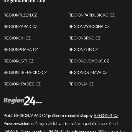
Regionální portály
REGIONPLZEN.CZ
REGIONPARDUBICKO.CZ
REGIONZAPAD.CZ
REGIONVYSOCINA.CZ
REGIONJIH.CZ
REGIONBRNO.CZ
REGIONPRAHA.CZ
REGIONZLIN.CZ
REGIONUSTI.CZ
REGIONOLOMOUC.CZ
REGIONLIBERECKO.CZ
REGIONOSTRAVA.CZ
REGIONHRADEC.CZ
REGION24.CZ
Portál REGIONZAPAD.CZ je členem mediální skupiny
REGION24.CZ
.
Provozovatelem sítě regionálních a informačních portálů je společnost
UNIWEB
. Online agentura UNIWEB byla založená v roce 1997 a poskytuje