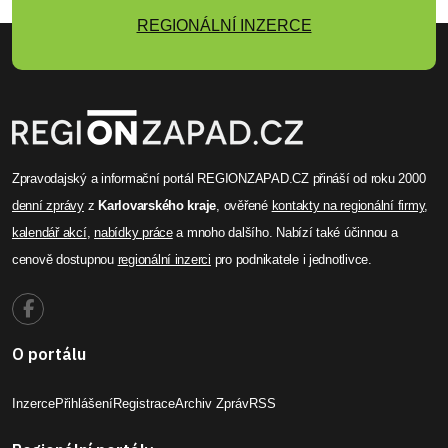
REGIONÁLNÍ INZERCE
Zpravodajský a informační portál REGIONZAPAD.CZ přináší od roku 2000
denní zprávy
z
Karlovarského kraje
, ověřené
kontakty na regionální firmy
,
kalendář akcí
,
nabídky práce
a mnoho dalšího. Nabízí také účinnou a
cenově dostupnou
regionální inzerci
pro podnikatele i jednotlivce.
O portálu
Inzerce
Přihlášení
Registrace
Archiv Zpráv
RSS