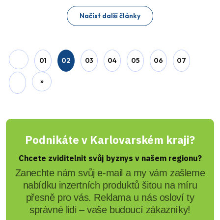
Načíst další články
01
02
03
04
05
06
07
»
Podnikáte v Karlovarském kraji?
Chcete zviditelnit svůj byznys v našem regionu?
Zanechte nám svůj e-mail a my vám zašleme
nabídku inzertních produktů šitou na míru
přesně pro vás. Reklama u nás osloví ty
správné lidi – vaše budoucí zákazníky!