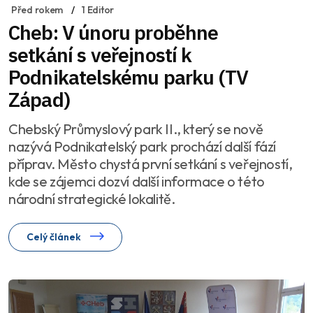
Před rokem
1 Editor
Cheb: V únoru proběhne
setkání s veřejností k
Podnikatelskému parku (TV
Západ)
Chebský Průmyslový park II., který se nově
nazývá Podnikatelský park prochází další fází
příprav. Město chystá první setkání s veřejností,
kde se zájemci dozví další informace o této
národní strategické lokalitě.
Celý článek