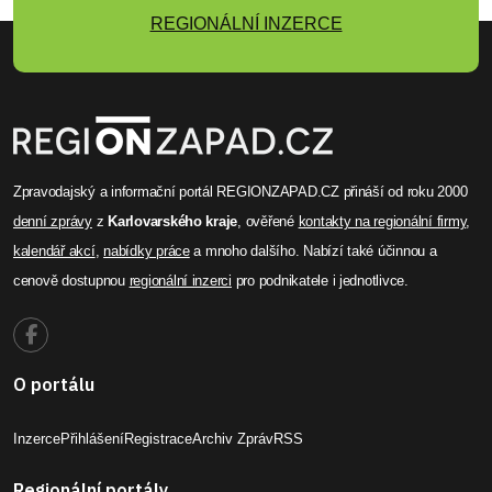
REGIONÁLNÍ INZERCE
Zpravodajský a informační portál REGIONZAPAD.CZ přináší od roku 2000
denní zprávy
z
Karlovarského kraje
, ověřené
kontakty na regionální firmy
,
kalendář akcí
,
nabídky práce
a mnoho dalšího. Nabízí také účinnou a
cenově dostupnou
regionální inzerci
pro podnikatele i jednotlivce.
O portálu
Inzerce
Přihlášení
Registrace
Archiv Zpráv
RSS
Regionální portály