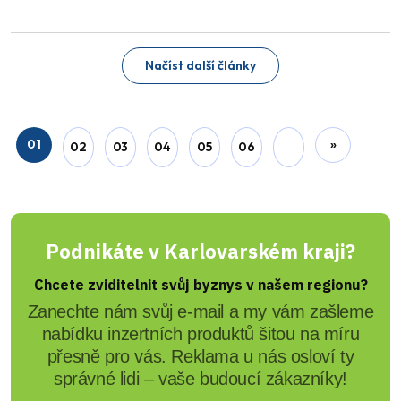
Načíst další články
01
»
02
03
04
05
06
Podnikáte v Karlovarském kraji?
Chcete zviditelnit svůj byznys v našem regionu?
Zanechte nám svůj e-mail a my vám zašleme
nabídku inzertních produktů šitou na míru
přesně pro vás. Reklama u nás osloví ty
správné lidi – vaše budoucí zákazníky!