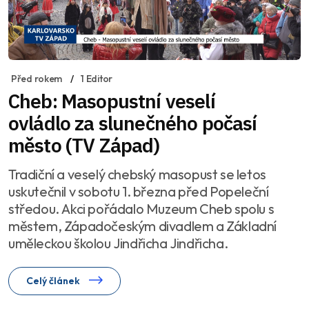
Před rokem
1 Editor
Cheb: Masopustní veselí
ovládlo za slunečného počasí
město (TV Západ)
Tradiční a veselý chebský masopust se letos
uskutečnil v sobotu 1. března před Popeleční
středou. Akci pořádalo Muzeum Cheb spolu s
městem, Západočeským divadlem a Základní
uměleckou školou Jindřicha Jindřicha.
Celý článek