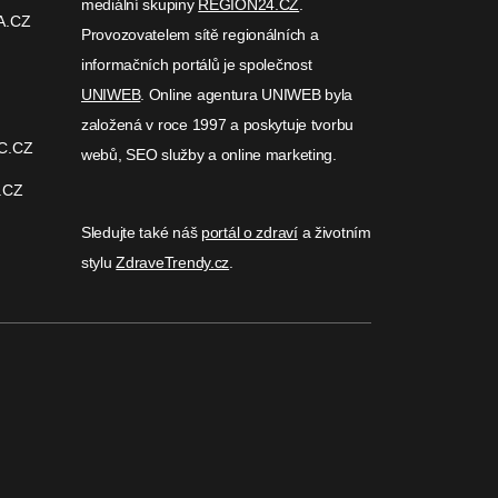
mediální skupiny
REGION24.CZ
.
A.CZ
Provozovatelem sítě regionálních a
informačních portálů je společnost
UNIWEB
. Online agentura UNIWEB byla
založená v roce 1997 a poskytuje tvorbu
C.CZ
webů, SEO služby a online marketing.
.CZ
Sledujte také náš
portál o zdraví
a životním
stylu
ZdraveTrendy.cz
.