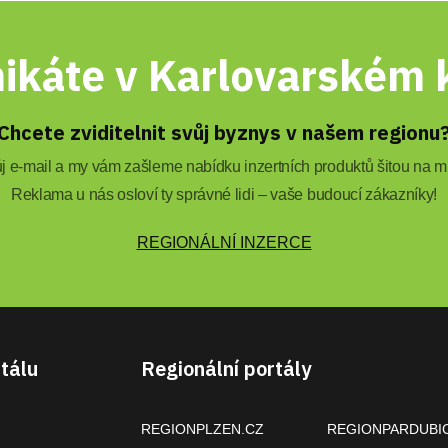
ikáte v Karlovarském k
Chcete zviditelnit svůj byznys v našem regionu
 e-mail a my vám zašleme nabídku inzertních produktů šitou na mí
Reklama u nás osloví ty správné lidi – vaše budoucí zákazníky!
REGIONÁLNÍ INZERCE
tálu
Regionální portály
REGIONPLZEN.CZ
REGIONPARDUBI