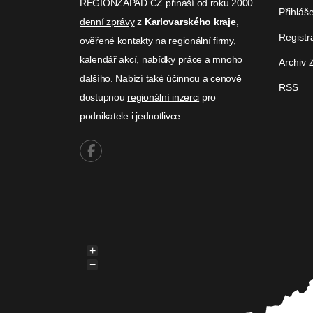
REGIONZAPAD.CZ přináší od roku 2000
Přihláš
denní zprávy
z
Karlovarského kraje
,
Registr
ověřené
kontakty na regionální firmy
,
kalendář akcí
,
nabídky práce
a mnoho
Archiv 
dalšího. Nabízí také účinnou a cenově
RSS
dostupnou
regionální inzerci
pro
podnikatele i jednotlivce.
+
−