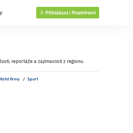
y
Registrace
Přihlášení /
sti, reportáže a zajímavosti z regionu.
ístní firmy
Sport