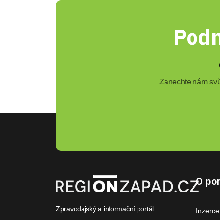
Podn
Zanechte nám svůj
O por
Zpravodajský a informační portál
Inzerce