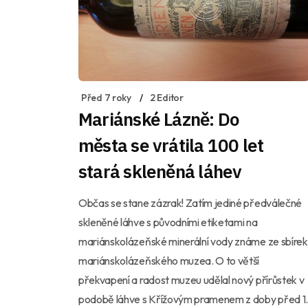
Před 7 roky
2 Editor
Mariánské Lázně: Do
města se vrátila 100 let
stará skleněná láhev
Občas se stane zázrak! Zatím jediné předválečné
skleněné láhve s původními etiketami na
mariánskolázeňské minerální vody známe ze sbírek
mariánskolázeňského muzea. O to větší
překvapení a radost muzeu udělal nový přírůstek v
podobě láhve s Křížovým pramenem z doby před 1.