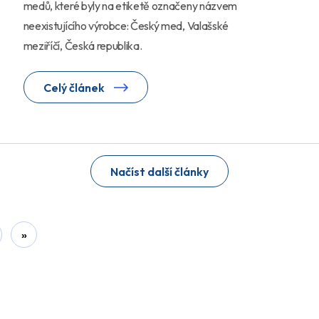
medů, které byly na etiketě označeny názvem
neexistujícího výrobce: Český med, Valašské
meziříčí, Česká republika.
Celý článek
Načíst další články
»