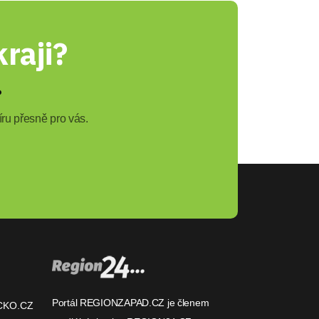
raji?
?
ru přesně pro vás.
Portál REGIONZAPAD.CZ je členem
CKO.CZ