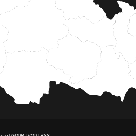
zena |
GDPR
|
VOP
|
RSS