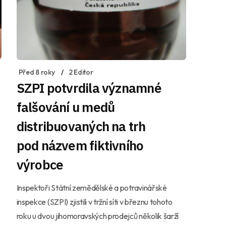
Před 8 roky
2 Editor
SZPI potvrdila významné
falšování u medů
distribuovaných na trh
pod názvem fiktivního
výrobce
Inspektoři Státní zemědělské a potravinářské
inspekce (SZPI) zjistili v tržní síti v březnu tohoto
roku u dvou jihomoravských prodejců několik šarží