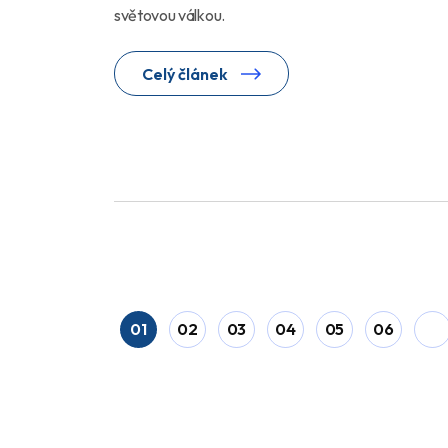
světovou válkou.
Celý článek
01
02
03
04
05
06