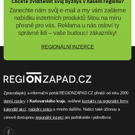
Chcete zviditelnit svůj byznys v našem regionu?
Zanechte nám svůj e-mail a my vám zašleme
nabídku inzertních produktů šitou na míru
přesně pro vás. Reklama u nás osloví ty
správné lidi – vaše budoucí zákazníky!
REGIONÁLNÍ INZERCE
Zpravodajský a informační portál REGIONZAPAD.CZ přináší od roku 2000
denní zprávy
z
Karlovarského kraje
, ověřené
kontakty na regionální firmy
,
kalendář akcí
,
nabídky práce
a mnoho dalšího. Nabízí také účinnou a
cenově dostupnou
regionální inzerci
pro podnikatele i jednotlivce.