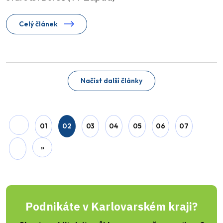
Celý článek
Načíst další články
01
02
03
04
05
06
07
»
Podnikáte v Karlovarském kraji?