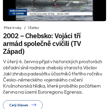
Před 4 roky
1 Editor
2002 – Chebsko: Vojáci tří
armád společně cvičili (TV
Západ)
V úterý 4. června přijal v historických prostorách
obřadní síně radnice chebský starosta Václav
Jakl zhruba padesátku účastníků třetího ročníku
Česko-německého vojenského cvičení
Krušnohorská hlídka, které proběhlo počátkem
června na území Euroregionu Egrensis.
Celý článek