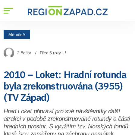
Aktuálně
2 Editor
Před 6 roky
2010 – Loket: Hradní rotunda
byla zrekonstruována (3955)
(TV Západ)
Hrad Loket připravil pro své návštěvníky další
atrakci v podobě zrekonstruované rotundy a části
hradních prostor. S využitím tzv. Norských fondů,
které jsou zaměřeny na záchranu památek,