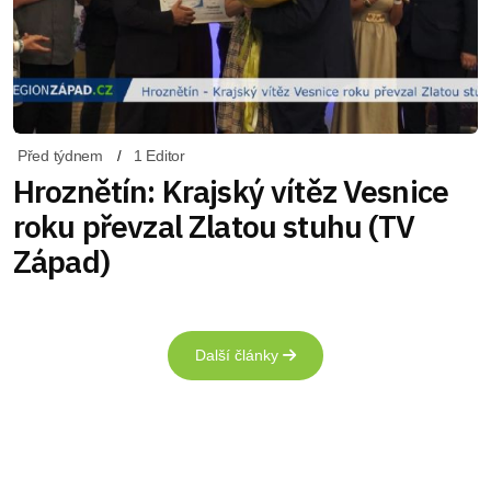
Před týdnem
1 Editor
Hroznětín: Krajský vítěz Vesnice
roku převzal Zlatou stuhu (TV
Západ)
Další články