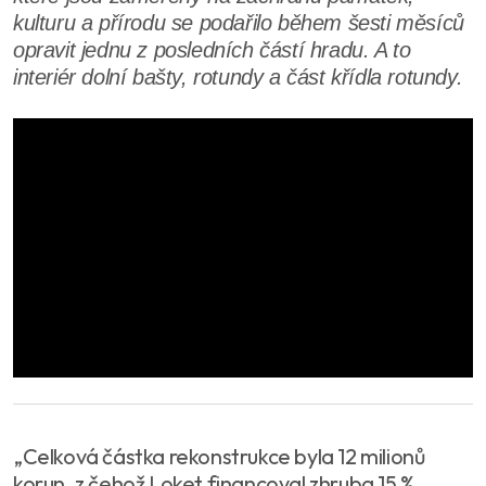
kulturu a přírodu se podařilo během šesti měsíců
opravit jednu z posledních částí hradu. A to
interiér dolní bašty, rotundy a část křídla rotundy.
„Celková částka rekonstrukce byla 12 milionů
korun, z čehož Loket financoval zhruba 15 %,