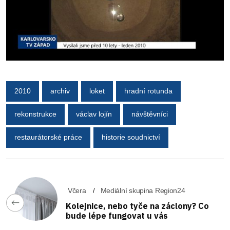
2010
archiv
loket
hradní rotunda
rekonstrukce
václav lojín
návštěvníci
restaurátorské práce
historie soudnictví
Včera
Mediální skupina Region24
Kolejnice, nebo tyče na záclony? Co
bude lépe fungovat u vás