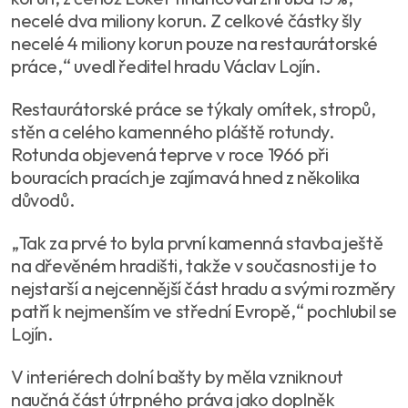
necelé dva miliony korun. Z celkové částky šly
necelé 4 miliony korun pouze na restaurátorské
práce,“ uvedl ředitel hradu Václav Lojín.
Restaurátorské práce se týkaly omítek, stropů,
stěn a celého kamenného pláště rotundy.
Rotunda objevená teprve v roce 1966 při
bouracích pracích je zajímavá hned z několika
důvodů.
„Tak za prvé to byla první kamenná stavba ještě
na dřevěném hradišti, takže v současnosti je to
nejstarší a nejcennější část hradu a svými rozměry
patří k nejmenším ve střední Evropě,“ pochlubil se
Lojín.
V interiérech dolní bašty by měla vzniknout
naučná část útrpného práva jako doplněk