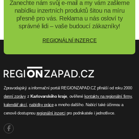
Zanechte nám svůj e-mail a my vám zašleme
nabídku inzertních produktů šitou na míru
přesně pro vás. Reklama u nás osloví ty
správné lidi – vaše budoucí zákazníky!
REGIONÁLNÍ INZERCE
Zpravodajský a informační portál REGIONZAPAD.CZ přináší od roku 2000
denní zprávy
z
Karlovarského kraje
, ověřené
kontakty na regionální firmy
,
kalendář akcí
,
nabídky práce
a mnoho dalšího. Nabízí také účinnou a
cenově dostupnou
regionální inzerci
pro podnikatele i jednotlivce.