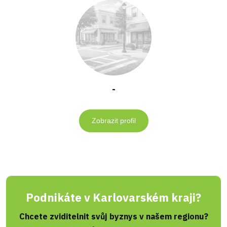
-
Zobrazit profil
Podnikáte v Karlovarském kraji?
Chcete zviditelnit svůj byznys v našem regionu?