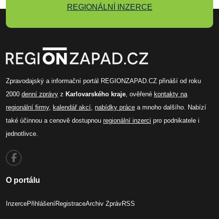
REGIONÁLNÍ INZERCE
Zpravodajský a informační portál REGIONZAPAD.CZ přináší od roku
2000
denní zprávy
z
Karlovarského kraje
, ověřené
kontakty na
regionální firmy
,
kalendář akcí
,
nabídky práce
a mnoho dalšího. Nabízí
také účinnou a cenově dostupnou
regionální inzerci
pro podnikatele i
jednotlivce.
O portálu
Inzerce
Přihlášení
Registrace
Archiv Zpráv
RSS