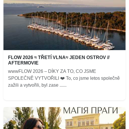
FLOW 2026 ≈ TŘETÍ VLNA≈ JEDEN OSTROV //
AFTERMOVIE
wwwFLOW 2026 – DÍKY ZA TO, CO JSME
SPOLEČNĚ VYTVOŘILI ❤️‍ To, co jsme letos společně
zažili a vytvořili, byl zase ......