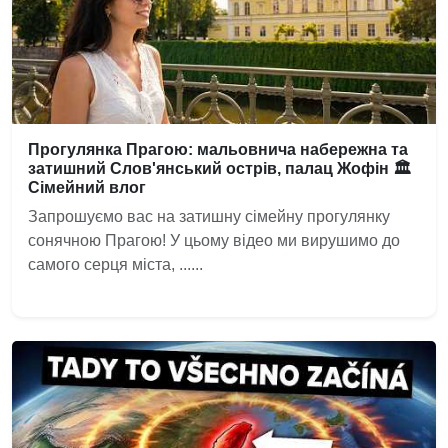
Прогулянка Прагою: мальовнича набережна та
затишний Слов'янський острів, палац Жофін 🏛️
Сімейний влог
Запрошуємо вас на затишну сімейну прогулянку
сонячною Прагою! У цьому відео ми вирушимо до
самого серця міста, ......