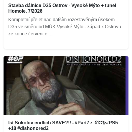
Stavba dálnice D35 Ostrov - Vysoké Mýto + tunel
Homole, 7/2026
Kompletní přelet nad dalším rozestavěným úsekem
D35 ve směru od MÚK Vysoké Mýto - západ k Ostrovu
ze konce července ......
Ist Sokolov endlich SAVE?!! - #Part7 ᓚᘏᗢ✨#PS5
+18 #dishonored2