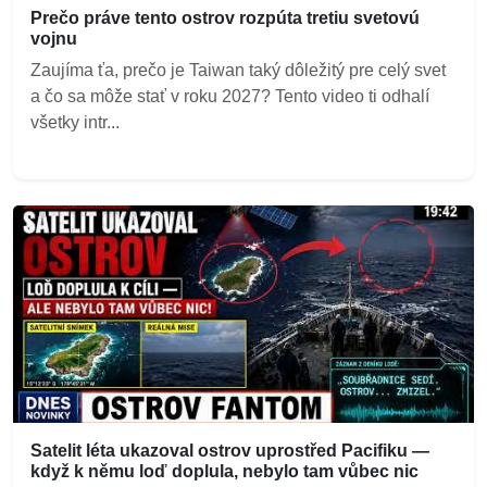
Prečo práve tento ostrov rozpúta tretiu svetovú
vojnu
Zaujíma ťa, prečo je Taiwan taký dôležitý pre celý svet
a čo sa môže stať v roku 2027? Tento video ti odhalí
všetky intr...
Satelit léta ukazoval ostrov uprostřed Pacifiku —
když k němu loď doplula, nebylo tam vůbec nic