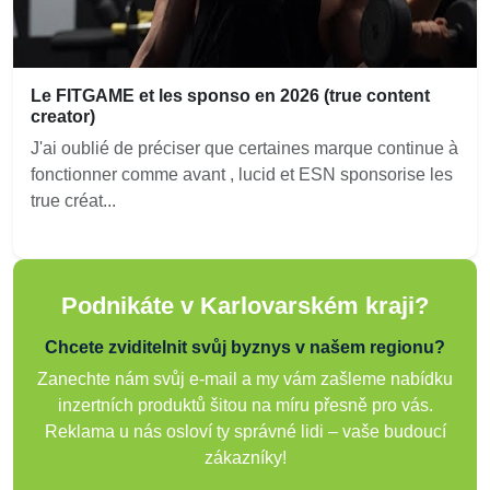
Le FITGAME et les sponso en 2026 (true content
creator)
J'ai oublié de préciser que certaines marque continue à
fonctionner comme avant , lucid et ESN sponsorise les
true créat...
Podnikáte v Karlovarském kraji?
Chcete zviditelnit svůj byznys v našem regionu?
Zanechte nám svůj e-mail a my vám zašleme nabídku
inzertních produktů šitou na míru přesně pro vás.
Reklama u nás osloví ty správné lidi – vaše budoucí
zákazníky!