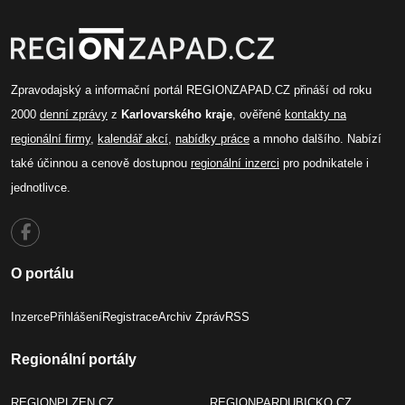
Zpravodajský a informační portál REGIONZAPAD.CZ přináší od roku
2000
denní zprávy
z
Karlovarského kraje
, ověřené
kontakty na
regionální firmy
,
kalendář akcí
,
nabídky práce
a mnoho dalšího. Nabízí
také účinnou a cenově dostupnou
regionální inzerci
pro podnikatele i
jednotlivce.
O portálu
Inzerce
Přihlášení
Registrace
Archiv Zpráv
RSS
Regionální portály
REGIONPLZEN.CZ
REGIONPARDUBICKO.CZ