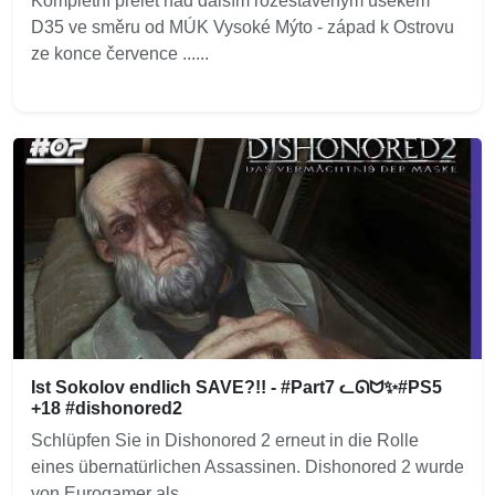
Kompletní přelet nad dalším rozestavěným úsekem
D35 ve směru od MÚK Vysoké Mýto - západ k Ostrovu
ze konce července ......
Ist Sokolov endlich SAVE?!! - #Part7 ᓚᘏᗢ✨#PS5
+18 #dishonored2
Schlüpfen Sie in Dishonored 2 erneut in die Rolle
eines übernatürlichen Assassinen. Dishonored 2 wurde
von Eurogamer als...