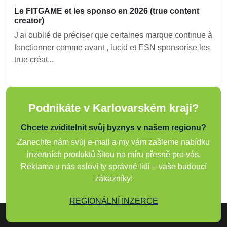
Le FITGAME et les sponso en 2026 (true content
creator)
J'ai oublié de préciser que certaines marque continue à
fonctionner comme avant , lucid et ESN sponsorise les
true créat...
Podnikáte v Karlovarském kraji?
Chcete zviditelnit svůj byznys v našem regionu?
Zanechte nám svůj e-mail a my vám zašleme nabídku
inzertních produktů šitou na míru přesně pro vás.
Reklama u nás osloví ty správné lidi – vaše budoucí
zákazníky!
REGIONÁLNÍ INZERCE