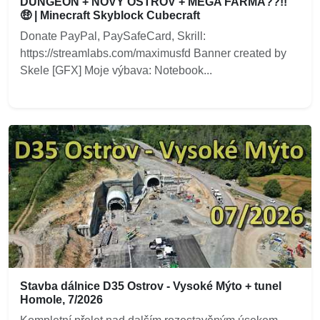
DUNGEON + NOVÝ OSTROV + MEGA FARMA??!!
🤑 | Minecraft Skyblock Cubecraft
Donate PayPal, PaySafeCard, Skrill:
https://streamlabs.com/maximusfd Banner created by
Skele [GFX] Moje výbava: Notebook...
Stavba dálnice D35 Ostrov - Vysoké Mýto + tunel
Homole, 7/2026