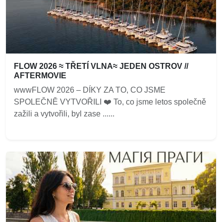
FLOW 2026 ≈ TŘETÍ VLNA≈ JEDEN OSTROV //
AFTERMOVIE
wwwFLOW 2026 – DÍKY ZA TO, CO JSME
SPOLEČNĚ VYTVOŘILI ❤️‍ To, co jsme letos společně
zažili a vytvořili, byl zase ......