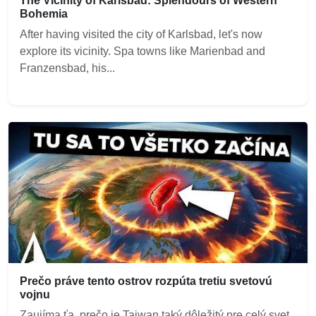
The Vicinity of Karlsbad: Splendours of Western
Bohemia
After having visited the city of Karlsbad, let's now
explore its vicinity. Spa towns like Marienbad and
Franzensbad, his...
Prečo práve tento ostrov rozpúta tretiu svetovú
vojnu
Zaujíma ťa, prečo je Taiwan taký dôležitý pre celý svet