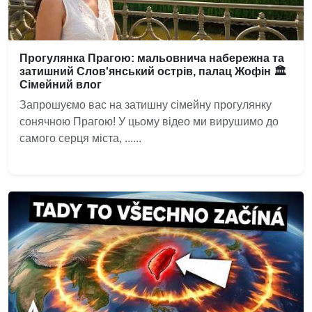
Прогулянка Прагою: мальовнича набережна та
затишний Слов'янський острів, палац Жофін 🏛️
Сімейний влог
Запрошуємо вас на затишну сімейну прогулянку
сонячною Прагою! У цьому відео ми вирушимо до
самого серця міста, ......