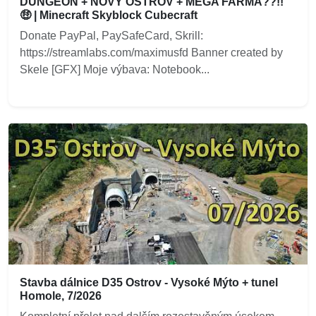
DUNGEON + NOVÝ OSTROV + MEGA FARMA??!!
🤑 | Minecraft Skyblock Cubecraft
Donate PayPal, PaySafeCard, Skrill:
https://streamlabs.com/maximusfd Banner created by
Skele [GFX] Moje výbava: Notebook...
Stavba dálnice D35 Ostrov - Vysoké Mýto + tunel
Homole, 7/2026