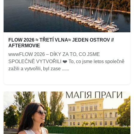
FLOW 2026 ≈ TŘETÍ VLNA≈ JEDEN OSTROV //
AFTERMOVIE
wwwFLOW 2026 – DÍKY ZA TO, CO JSME
SPOLEČNĚ VYTVOŘILI ❤️‍ To, co jsme letos společně
zažili a vytvořili, byl zase ......