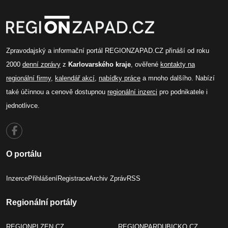
Zpravodajský a informační portál REGIONZAPAD.CZ přináší od roku
2000
denní zprávy
z
Karlovarského kraje
, ověřené
kontakty na
regionální firmy
,
kalendář akcí
,
nabídky práce
a mnoho dalšího. Nabízí
také účinnou a cenově dostupnou
regionální inzerci
pro podnikatele i
jednotlivce.
O portálu
Inzerce
Přihlášení
Registrace
Archiv Zpráv
RSS
Regionální portály
REGIONPLZEN.CZ
REGIONPARDUBICKO.CZ