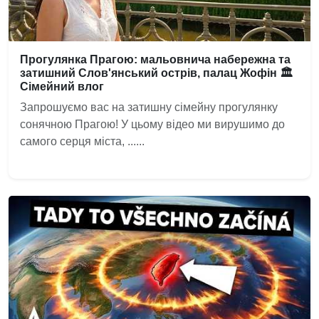
Прогулянка Прагою: мальовнича набережна та
затишний Слов'янський острів, палац Жофін 🏛️
Сімейний влог
Запрошуємо вас на затишну сімейну прогулянку
сонячною Прагою! У цьому відео ми вирушимо до
самого серця міста, ......