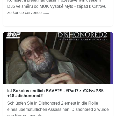
Kompletní přelet nad dalším rozestavěným úsekem
D35 ve směru od MÚK Vysoké Mýto - západ k Ostrovu
ze konce července ......
Ist Sokolov endlich SAVE?!! - #Part7 ᓚᘏᗢ✨#PS5
+18 #dishonored2
Schlüpfen Sie in Dishonored 2 erneut in die Rolle
eines übernatürlichen Assassinen. Dishonored 2 wurde
von Eurogamer als...