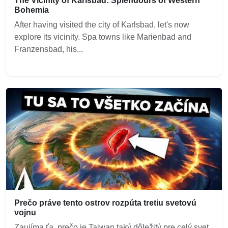
The Vicinity of Karlsbad: Splendours of Western
Bohemia
After having visited the city of Karlsbad, let's now
explore its vicinity. Spa towns like Marienbad and
Franzensbad, his...
Prečo práve tento ostrov rozpúta tretiu svetovú
vojnu
Zaujíma ťa, prečo je Taiwan taký dôležitý pre celý svet