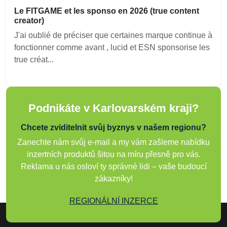
Le FITGAME et les sponso en 2026 (true content
creator)
J'ai oublié de préciser que certaines marque continue à
fonctionner comme avant , lucid et ESN sponsorise les
true créat...
Podnikáte v Karlovarském kraji?
Chcete zviditelnit svůj byznys v našem regionu?
Zanechte nám svůj e-mail a my vám zašleme nabídku
inzertních produktů šitou na míru přesně pro vás.
Reklama u nás osloví ty správné lidi – vaše budoucí
zákazníky!
REGIONÁLNÍ INZERCE