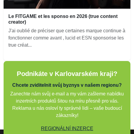
Le FITGAME et les sponso en 2026 (true content
creator)
J'ai oublié de préciser que certaines marque continue à
fonctionner comme avant , lucid et ESN sponsorise les
true créat...
Podnikáte v Karlovarském kraji?
Chcete zviditelnit svůj byznys v našem regionu?
Zanechte nám svůj e-mail a my vám zašleme nabídku
inzertních produktů šitou na míru přesně pro vás.
Reklama u nás osloví ty správné lidi – vaše budoucí
zákazníky!
REGIONÁLNÍ INZERCE