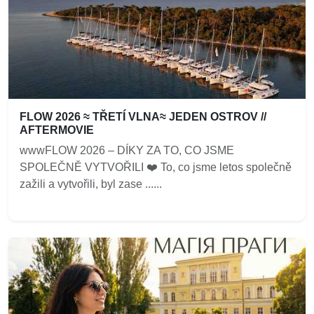
FLOW 2026 ≈ TŘETÍ VLNA≈ JEDEN OSTROV //
AFTERMOVIE
wwwFLOW 2026 – DÍKY ZA TO, CO JSME
SPOLEČNĚ VYTVOŘILI ❤️‍ To, co jsme letos společně
zažili a vytvořili, byl zase ......