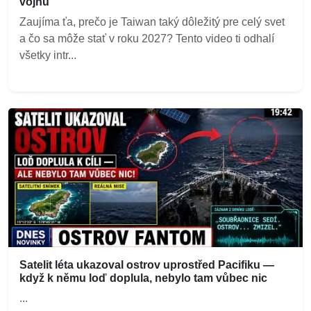
vojnu
Zaujíma ťa, prečo je Taiwan taký dôležitý pre celý svet
a čo sa môže stať v roku 2027? Tento video ti odhalí
všetky intr...
Satelit léta ukazoval ostrov uprostřed Pacifiku —
když k němu loď doplula, nebylo tam vůbec nic
...