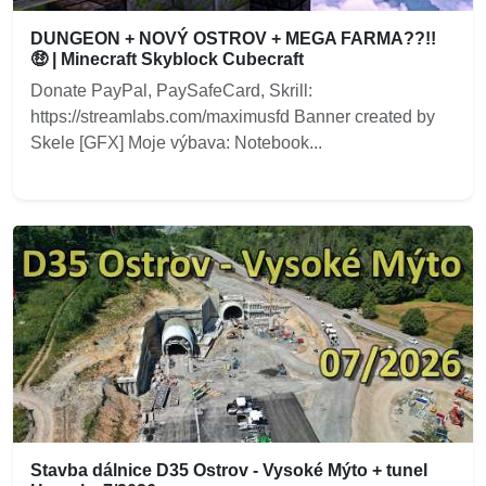
DUNGEON + NOVÝ OSTROV + MEGA FARMA??!!
🤑 | Minecraft Skyblock Cubecraft
Donate PayPal, PaySafeCard, Skrill:
https://streamlabs.com/maximusfd Banner created by
Skele [GFX] Moje výbava: Notebook...
Stavba dálnice D35 Ostrov - Vysoké Mýto + tunel