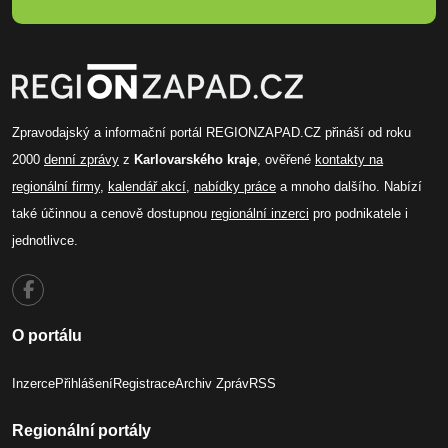
Zpravodajský a informační portál REGIONZAPAD.CZ přináší od roku
2000
denní zprávy
z
Karlovarského kraje
, ověřené
kontakty na
regionální firmy
,
kalendář akcí
,
nabídky práce
a mnoho dalšího. Nabízí
také účinnou a cenově dostupnou
regionální inzerci
pro podnikatele i
jednotlivce.
O portálu
Inzerce
Přihlášení
Registrace
Archiv Zpráv
RSS
Regionální portály