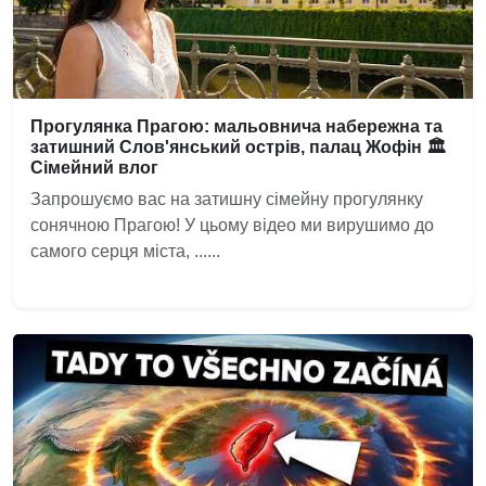
Прогулянка Прагою: мальовнича набережна та
затишний Слов'янський острів, палац Жофін 🏛️
Сімейний влог
Запрошуємо вас на затишну сімейну прогулянку
сонячною Прагою! У цьому відео ми вирушимо до
самого серця міста, ......