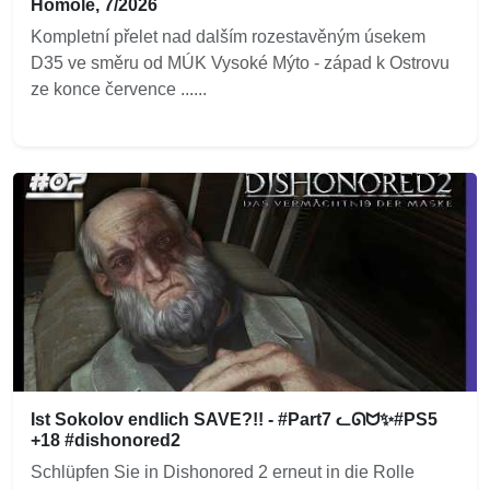
Homole, 7/2026
Kompletní přelet nad dalším rozestavěným úsekem
D35 ve směru od MÚK Vysoké Mýto - západ k Ostrovu
ze konce července ......
Ist Sokolov endlich SAVE?!! - #Part7 ᓚᘏᗢ✨#PS5
+18 #dishonored2
Schlüpfen Sie in Dishonored 2 erneut in die Rolle