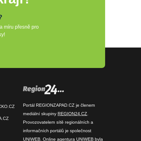
?
a míru přesně pro
ky!
Portál REGIONZAPAD.CZ je členem
CKO.CZ
mediální skupiny
REGION24.CZ
.
A.CZ
Provozovatelem sítě regionálních a
informačních portálů je společnost
UNIWEB
. Online agentura UNIWEB byla