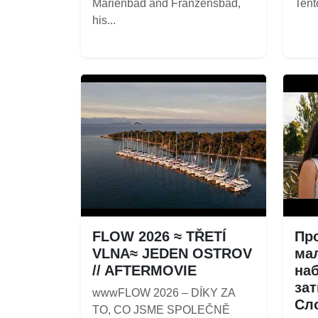
Marienbad and Franzensbad,
Tento
his...
FLOW 2026 ≈ TŘETÍ
Пр
VLNA≈ JEDEN OSTROV
ма
// AFTERMOVIE
на
за
wwwFLOW 2026 – DÍKY ZA
Сло
TO, CO JSME SPOLEČNĚ