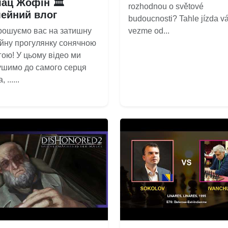
ац Жофін 🏛️
rozhodnou o světové
мейний влог
budoucnosti? Tahle jízda v
рошуємо вас на затишну
vezme od...
йну прогулянку сонячною
ою! У цьому відео ми
ушимо до самого серця
 ......