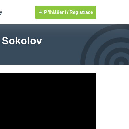
Přihlášení /
Registrace
y
r Sokolov