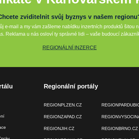
Chcete zviditelnit svůj byznys v našem regionu
j e-mail a my vám zašleme nabídku inzertních produktů šitou n
s. Reklama u nás osloví ty správné lidi – vaše budoucí zákazní
REGIONÁLNÍ INZERCE
rtálu
Regionální portály
REGIONPLZEN.CZ
REGIONPARDUBI
ení
REGIONZAPAD.CZ
REGIONVYSOCIN
ace
REGIONJIH.CZ
REGIONBRNO.CZ
Zpráv