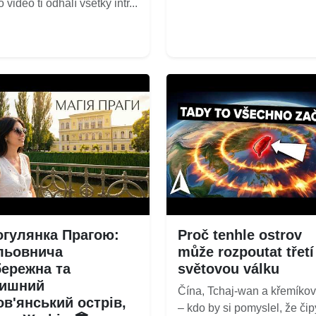
 video ti odhalí všetky intr...
огулянка Прагою:
Proč tenhle ostrov
льовнича
může rozpoutat třetí
бережна та
světovou válku
тишний
Čína, Tchaj-wan a křemíkový
в'янський острів,
– kdo by si pomyslel, že čip