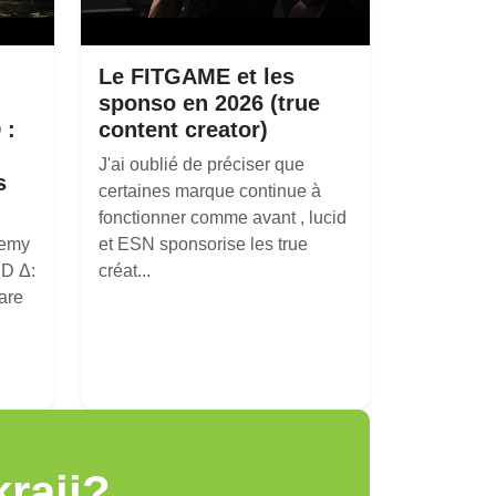
Le FITGAME et les
sponso en 2026 (true
 :
content creator)
J'ai oublié de préciser que
s
certaines marque continue à
fonctionner comme avant , lucid
nemy
et ESN sponsorise les true
D Δ:
créat...
are
raji?