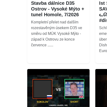
Stavba dálnice D35
Ist
Ostrov - Vysoké Mýto +
SAV
tunel Homole, 7/2026
ᓚᘏ
#di
Kompletní přelet nad dalším
rozestavěným úsekem D35 ve
Schl
směru od MÚK Vysoké Mýto -
erne
západ k Ostrovu ze konce
über
července ......
Dish
Euro