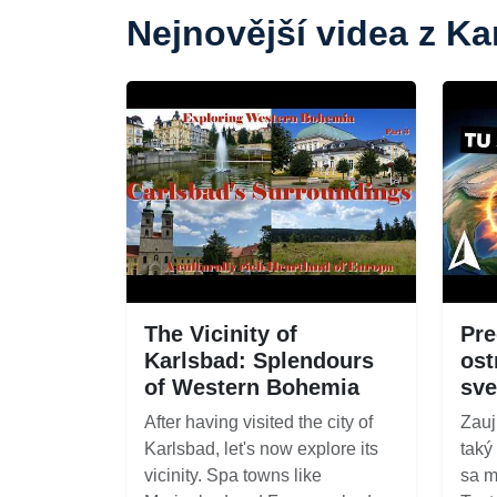
Nejnovější videa z Ka
The Vicinity of
Pre
Karlsbad: Splendours
ost
of Western Bohemia
sve
After having visited the city of
Zauj
Karlsbad, let's now explore its
taký
vicinity. Spa towns like
sa m