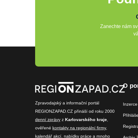
Zanechte nám svů
vá
O po
Zpravodajský a informační portál
Inzerce
REGIONZAPAD.CZ přináší od roku 2000
Přihláš
denní zprávy
z
Karlovarského kraje
,
Registr
ověřené
kontakty na regionální firmy
,
kalendář akcí
,
nabídky práce
a mnoho
Archiv 