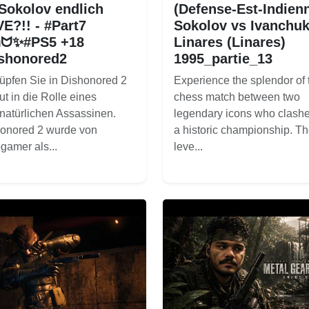
 Sokolov endlich
(Defense-Est-Indien
E?!! - #Part7
Sokolov vs Ivanchu
ᗢ✨#PS5 +18
Linares (Linares)
shonored2
1995_partie_13
üpfen Sie in Dishonored 2
Experience the splendor of 
ut in die Rolle eines
chess match between two
natürlichen Assassinen.
legendary icons who clashe
onored 2 wurde von
a historic championship. T
gamer als...
leve...