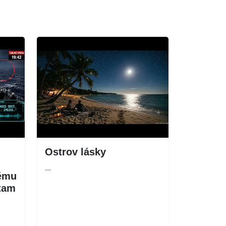
Ostrov lásky
...
němu
 tam