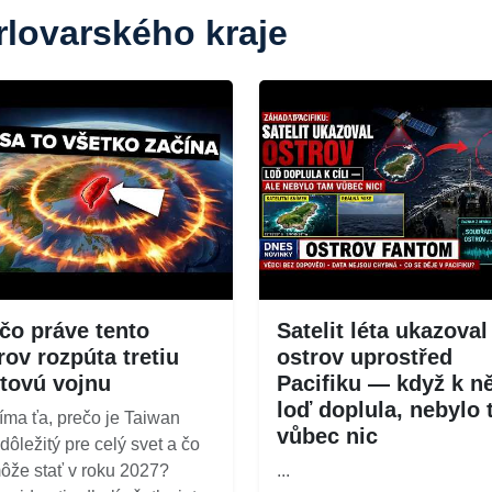
rlovarského kraje
čo práve tento
Satelit léta ukazoval
rov rozpúta tretiu
ostrov uprostřed
tovú vojnu
Pacifiku — když k 
loď doplula, nebylo
íma ťa, prečo je Taiwan
vůbec nic
 dôležitý pre celý svet a čo
ôže stať v roku 2027?
...