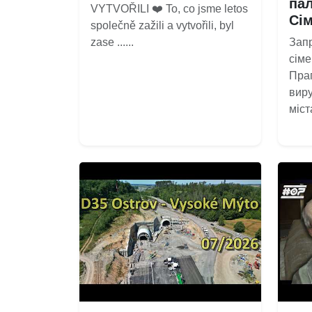
пал
VYTVOŘILI ❤️‍ To, co jsme letos
Сі
společně zažili a vytvořili, byl
zase ......
Зап
сіме
Праг
вир
міста,