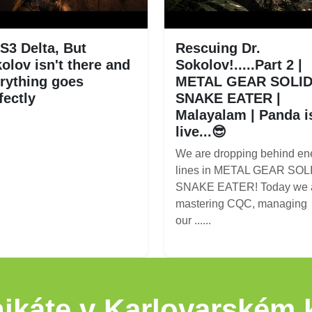
3 Delta, But
Rescuing Dr.
olov isn't there and
Sokolov!.....Part 2 |
rything goes
METAL GEAR SOLID
fectly
SNAKE EATER |
Malayalam | Panda i
live...😎
We are dropping behind e
lines in METAL GEAR SOLI
SNAKE EATER! Today we 
mastering CQC, managing
our ......
ikáte v Karlovarském k