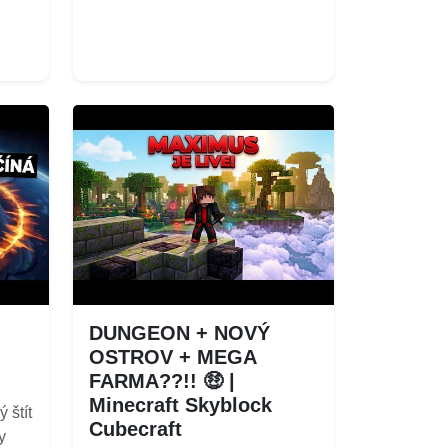
DUNGEON + NOVÝ
OSTROV + MEGA
FARMA??!! 🤑 |
Minecraft Skyblock
 štít
Cubecraft
y