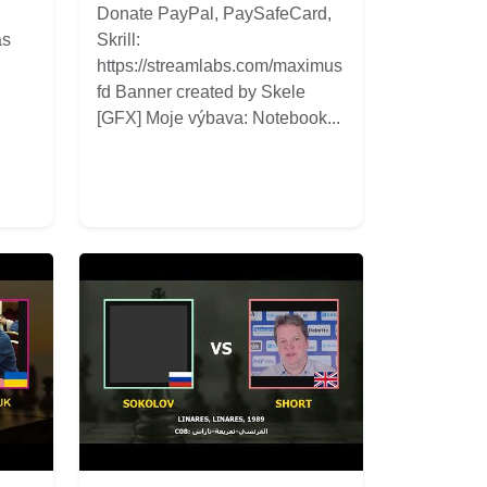
Donate PayPal, PaySafeCard,
ás
Skrill:
https://streamlabs.com/maximus
fd Banner created by Skele
[GFX] Moje výbava: Notebook...