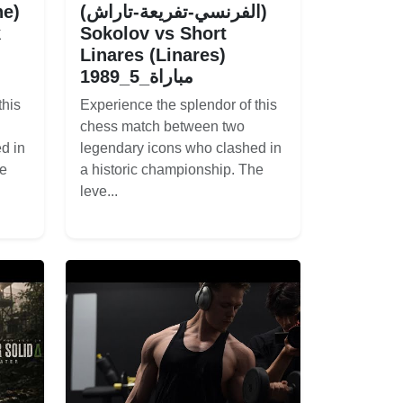
ne)
(الفرنسي-تفريعة-تاراش)
k
Sokolov vs Short
Linares (Linares)
1989_مباراة_5
this
Experience the splendor of this
chess match between two
d in
legendary icons who clashed in
he
a historic championship. The
leve...