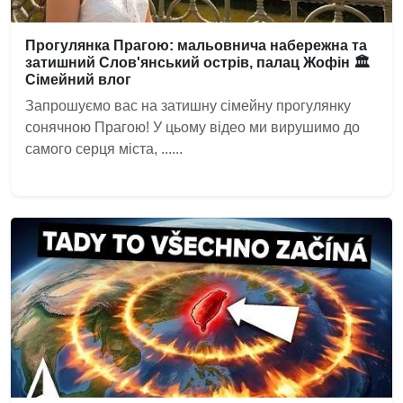
Прогулянка Прагою: мальовнича набережна та
затишний Слов'янський острів, палац Жофін 🏛️
Сімейний влог
Запрошуємо вас на затишну сімейну прогулянку
сонячною Прагою! У цьому відео ми вирушимо до
самого серця міста, ......