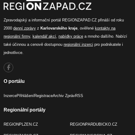
Zpravodajský a informační portál REGIONZAPAD.CZ přináší od roku
2000
denní zprávy
z
Karlovarského kraje
, ověřené
kontakty na
regionální firmy
,
kalendář akcí
,
nabídky práce
a mnoho dalšího. Nabízí
také účinnou a cenově dostupnou
regionální inzerci
pro podnikatele i
jednotlivce.
O portálu
Inzerce
Přihlášení
Registrace
Archiv Zpráv
RSS
Regionální portály
REGIONPLZEN.CZ
REGIONPARDUBICKO.CZ