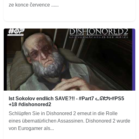
ze konce července ......
Ist Sokolov endlich SAVE?!! - #Part7 ᓚᘏᗢ✨#PS5
+18 #dishonored2
Schlüpfen Sie in Dishonored 2 erneut in die Rolle
eines übernatürlichen Assassinen. Dishonored 2 wurde
von Eurogamer als...