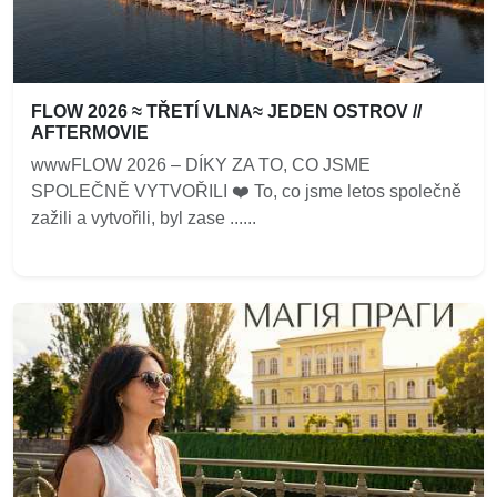
FLOW 2026 ≈ TŘETÍ VLNA≈ JEDEN OSTROV //
AFTERMOVIE
wwwFLOW 2026 – DÍKY ZA TO, CO JSME
SPOLEČNĚ VYTVOŘILI ❤️‍ To, co jsme letos společně
zažili a vytvořili, byl zase ......