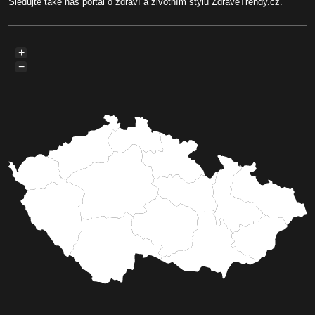
Sledujte také náš
portál o zdraví
a životním stylu
ZdraveTrendy.cz
.
+
−