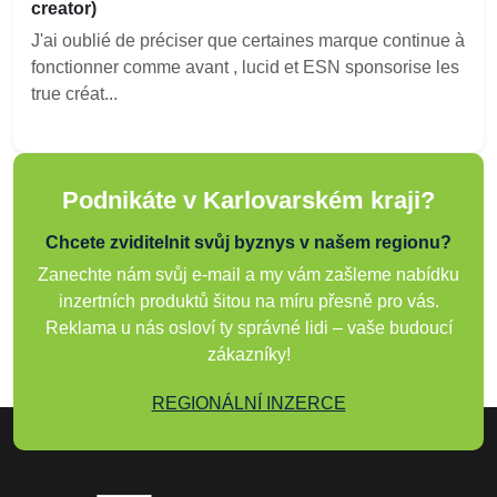
creator)
J'ai oublié de préciser que certaines marque continue à
fonctionner comme avant , lucid et ESN sponsorise les
true créat...
Podnikáte v Karlovarském kraji?
Chcete zviditelnit svůj byznys v našem regionu?
Zanechte nám svůj e-mail a my vám zašleme nabídku
inzertních produktů šitou na míru přesně pro vás.
Reklama u nás osloví ty správné lidi – vaše budoucí
zákazníky!
REGIONÁLNÍ INZERCE