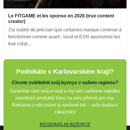
Le FITGAME et les sponso en 2026 (true content
creator)
J'ai oublié de préciser que certaines marque continue à
fonctionner comme avant , lucid et ESN sponsorise les
true créat...
Podnikáte v Karlovarském kraji?
Chcete zviditelnit svůj byznys v našem regionu?
Zanechte nám svůj e-mail a my vám zašleme nabídku
inzertních produktů šitou na míru přesně pro vás.
Reklama u nás osloví ty správné lidi – vaše budoucí
zákazníky!
REGIONÁLNÍ INZERCE