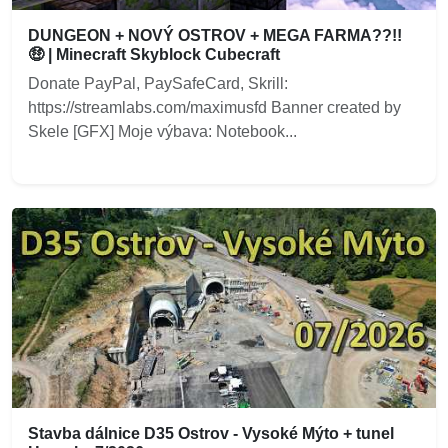
DUNGEON + NOVÝ OSTROV + MEGA FARMA??!!
🤑 | Minecraft Skyblock Cubecraft
Donate PayPal, PaySafeCard, Skrill:
https://streamlabs.com/maximusfd Banner created by
Skele [GFX] Moje výbava: Notebook...
Stavba dálnice D35 Ostrov - Vysoké Mýto + tunel