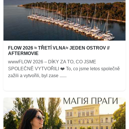
FLOW 2026 ≈ TŘETÍ VLNA≈ JEDEN OSTROV //
AFTERMOVIE
wwwFLOW 2026 – DÍKY ZA TO, CO JSME
SPOLEČNĚ VYTVOŘILI ❤️‍ To, co jsme letos společně
zažili a vytvořili, byl zase ......