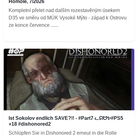
Homole, 7/2026
Kompletní přelet nad dalším rozestavěným úsekem
D35 ve směru od MÚK Vysoké Mýto - západ k Ostrovu
ze konce července ......
Ist Sokolov endlich SAVE?!! - #Part7 ᓚᘏᗢ✨#PS5
+18 #dishonored2
Schlüpfen Sie in Dishonored 2 erneut in die Rolle