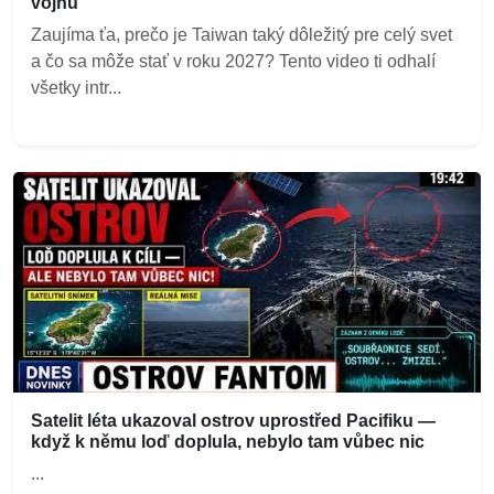
vojnu
Zaujíma ťa, prečo je Taiwan taký dôležitý pre celý svet
a čo sa môže stať v roku 2027? Tento video ti odhalí
všetky intr...
Satelit léta ukazoval ostrov uprostřed Pacifiku —
když k němu loď doplula, nebylo tam vůbec nic
...