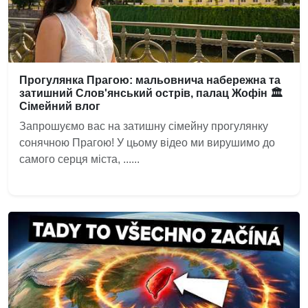
Прогулянка Прагою: мальовнича набережна та
затишний Слов'янський острів, палац Жофін 🏛️
Сімейний влог
Запрошуємо вас на затишну сімейну прогулянку
сонячною Прагою! У цьому відео ми вирушимо до
самого серця міста, ......