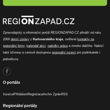
Zpravodajský a informační portál REGIONZAPAD.CZ přináší od roku
2000
denní zprávy
z
Karlovarského kraje
, ověřené
kontakty na
regionální firmy
,
kalendář akcí
,
nabídky práce
a mnoho dalšího. Nabízí
také účinnou a cenově dostupnou
regionální inzerci
pro podnikatele i
jednotlivce.
O portálu
Inzerce
Přihlášení
Registrace
Archiv Zpráv
RSS
Regionální portály