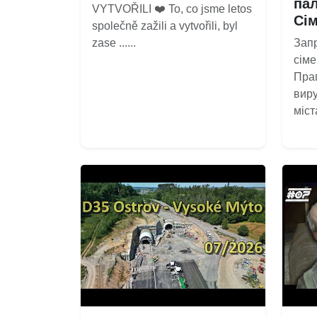
пал
VYTVOŘILI ❤️‍ To, co jsme letos
Сі
společně zažili a vytvořili, byl
zase ......
Зап
сіме
Праг
вир
міста,