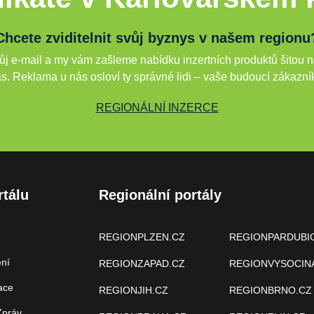
Chcete zviditelnit svůj byznys v našem regionu
j e-mail a my vám zašleme nabídku inzertních produktů šitou n
s. Reklama u nás osloví ty správné lidi – vaše budoucí zákazní
REGIONÁLNÍ INZERCE
rtálu
Regionální portály
REGIONPLZEN.CZ
REGIONPARDUBI
ení
REGIONZAPAD.CZ
REGIONVYSOCIN
ace
REGIONJIH.CZ
REGIONBRNO.CZ
Zpráv