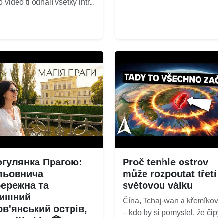
 video ti odhalí všetky intr...
огулянка Прагою:
Proč tenhle ostrov
льовнича
může rozpoutat třetí
бережна та
světovou válku
тишний
Čína, Tchaj-wan a křemíkový
в'янський острів,
– kdo by si pomyslel, že čip