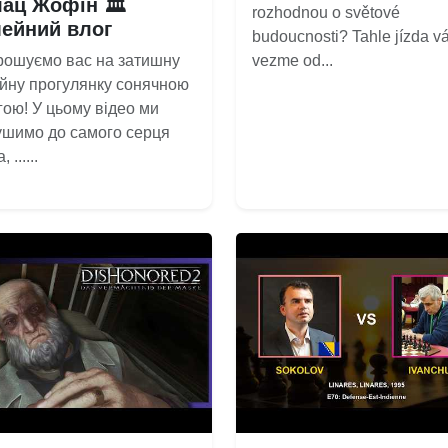
ац Жофін 🏛️
rozhodnou o světové
мейний влог
budoucnosti? Tahle jízda v
рошуємо вас на затишну
vezme od...
йну прогулянку сонячною
ою! У цьому відео ми
ушимо до самого серця
 ......