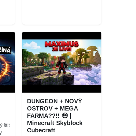
DUNGEON + NOVÝ
OSTROV + MEGA
FARMA??!! 🤑 |
Minecraft Skyblock
 štít
Cubecraft
y