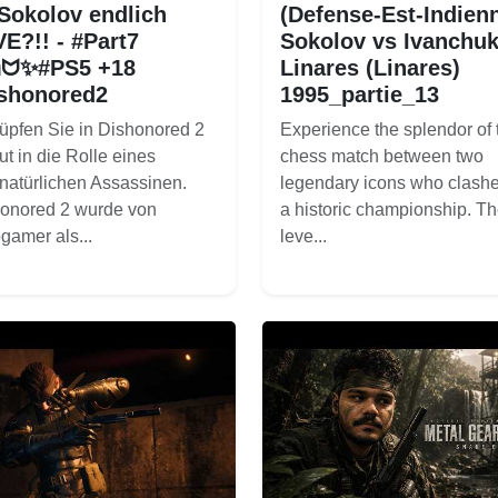
 Sokolov endlich
(Defense-Est-Indien
E?!! - #Part7
Sokolov vs Ivanchu
ᗢ✨#PS5 +18
Linares (Linares)
shonored2
1995_partie_13
üpfen Sie in Dishonored 2
Experience the splendor of 
ut in die Rolle eines
chess match between two
natürlichen Assassinen.
legendary icons who clashe
onored 2 wurde von
a historic championship. T
gamer als...
leve...