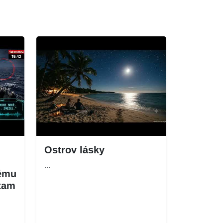
Ostrov lásky
...
němu
 tam