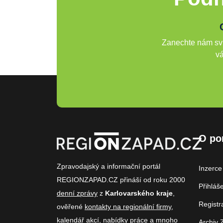
Zanechte nám svů
vá
O po
Zpravodajský a informační portál
Inzerce
REGIONZAPAD.CZ přináší od roku 2000
Přihláš
denní zprávy
z
Karlovarského kraje
,
Registr
ověřené
kontakty na regionální firmy
,
kalendář akcí
,
nabídky práce
a mnoho
Archiv 