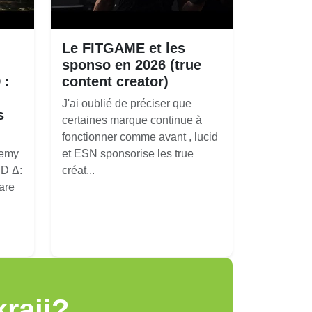
Le FITGAME et les
sponso en 2026 (true
 :
content creator)
J'ai oublié de préciser que
s
certaines marque continue à
fonctionner comme avant , lucid
nemy
et ESN sponsorise les true
D Δ:
créat...
are
raji?