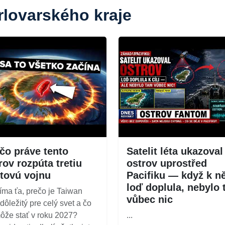
rlovarského kraje
čo práve tento
Satelit léta ukazoval
rov rozpúta tretiu
ostrov uprostřed
tovú vojnu
Pacifiku — když k 
loď doplula, nebylo
íma ťa, prečo je Taiwan
vůbec nic
 dôležitý pre celý svet a čo
ôže stať v roku 2027?
...