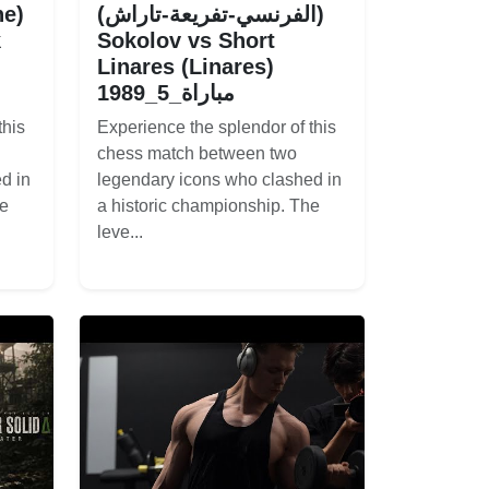
ne)
(الفرنسي-تفريعة-تاراش)
k
Sokolov vs Short
Linares (Linares)
1989_مباراة_5
this
Experience the splendor of this
chess match between two
d in
legendary icons who clashed in
he
a historic championship. The
leve...