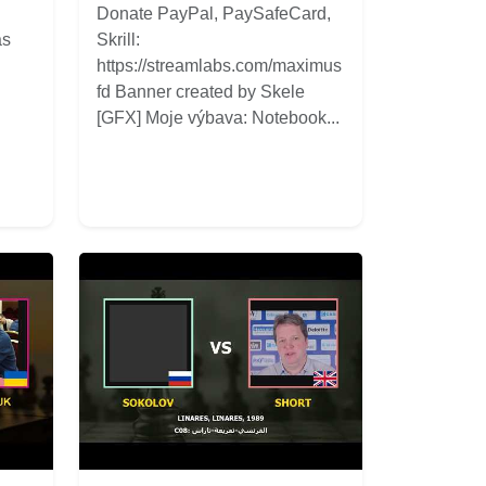
Donate PayPal, PaySafeCard,
ás
Skrill:
https://streamlabs.com/maximus
fd Banner created by Skele
[GFX] Moje výbava: Notebook...