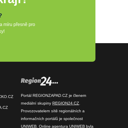
?
a míru přesně pro
ky!
Portál REGIONZAPAD.CZ je členem
CKO.CZ
mediální skupiny
REGION24.CZ
.
A.CZ
Provozovatelem sítě regionálních a
informačních portálů je společnost
UNIWEB
. Online agentura UNIWEB byla