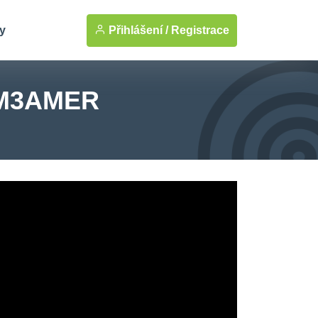
Přihlášení /
Registrace
y
 M3AMER