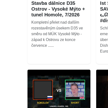
Stavba dálnice D35
Ist
Ostrov - Vysoké Mýto +
SAV
tunel Homole, 7/2026
ᓚᘏ
#di
Kompletní přelet nad dalším
rozestavěným úsekem D35 ve
Schl
směru od MÚK Vysoké Mýto -
erne
západ k Ostrovu ze konce
über
července ......
Dish
Euro