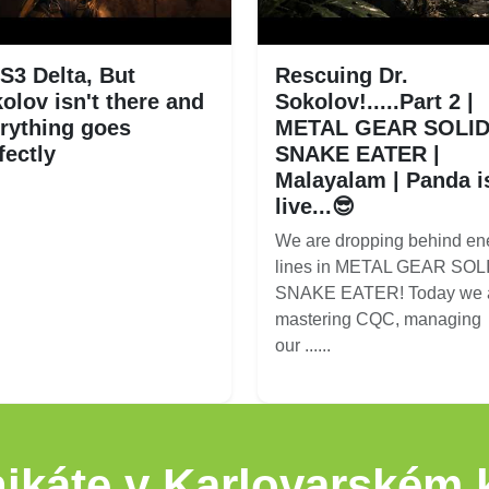
3 Delta, But
Rescuing Dr.
olov isn't there and
Sokolov!.....Part 2 |
rything goes
METAL GEAR SOLID
fectly
SNAKE EATER |
Malayalam | Panda i
live...😎
We are dropping behind e
lines in METAL GEAR SOLI
SNAKE EATER! Today we 
mastering CQC, managing
our ......
ikáte v Karlovarském k