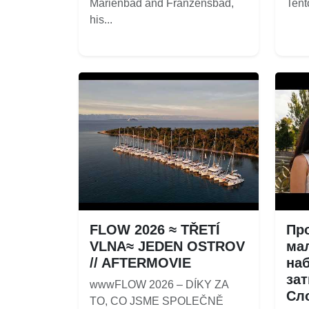
Marienbad and Franzensbad,
Tento
his...
FLOW 2026 ≈ TŘETÍ
Пр
VLNA≈ JEDEN OSTROV
ма
// AFTERMOVIE
на
за
wwwFLOW 2026 – DÍKY ZA
Сло
TO, CO JSME SPOLEČNĚ