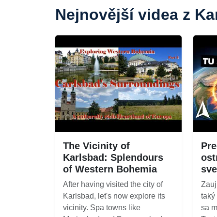
Nejnovější videa z Ka
The Vicinity of
Pre
Karlsbad: Splendours
ost
of Western Bohemia
sve
After having visited the city of
Zauj
Karlsbad, let's now explore its
taký
vicinity. Spa towns like
sa m