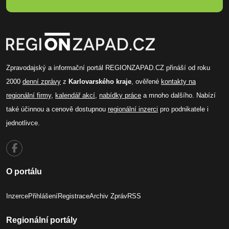
Zpravodajský a informační portál REGIONZAPAD.CZ přináší od roku
2000
denní zprávy
z
Karlovarského kraje
, ověřené
kontakty na
regionální firmy
,
kalendář akcí
,
nabídky práce
a mnoho dalšího. Nabízí
také účinnou a cenově dostupnou
regionální inzerci
pro podnikatele i
jednotlivce.
O portálu
Inzerce
Přihlášení
Registrace
Archiv Zpráv
RSS
Regionální portály