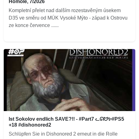
Homole, 7/2026
Kompletní přelet nad dalším rozestavěným úsekem
D35 ve směru od MÚK Vysoké Mýto - západ k Ostrovu
ze konce července ......
Ist Sokolov endlich SAVE?!! - #Part7 ᓚᘏᗢ✨#PS5
+18 #dishonored2
Schlüpfen Sie in Dishonored 2 erneut in die Rolle