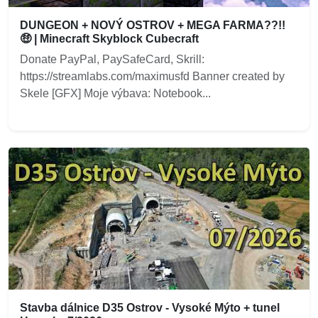
DUNGEON + NOVÝ OSTROV + MEGA FARMA??!!
🤑 | Minecraft Skyblock Cubecraft
Donate PayPal, PaySafeCard, Skrill:
https://streamlabs.com/maximusfd Banner created by
Skele [GFX] Moje výbava: Notebook...
Stavba dálnice D35 Ostrov - Vysoké Mýto + tunel