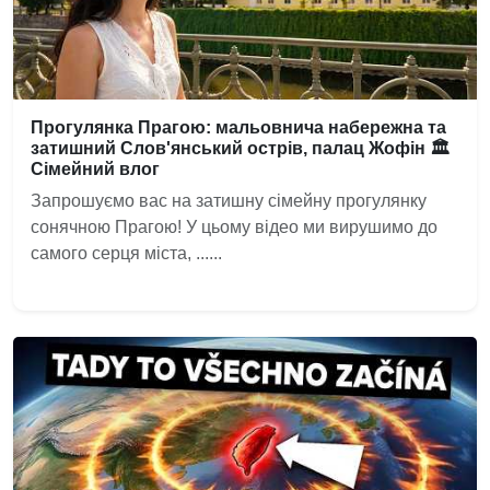
Прогулянка Прагою: мальовнича набережна та
затишний Слов'янський острів, палац Жофін 🏛️
Сімейний влог
Запрошуємо вас на затишну сімейну прогулянку
сонячною Прагою! У цьому відео ми вирушимо до
самого серця міста, ......