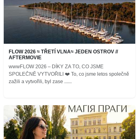
FLOW 2026 ≈ TŘETÍ VLNA≈ JEDEN OSTROV //
AFTERMOVIE
wwwFLOW 2026 – DÍKY ZA TO, CO JSME
SPOLEČNĚ VYTVOŘILI ❤️‍ To, co jsme letos společně
zažili a vytvořili, byl zase ......