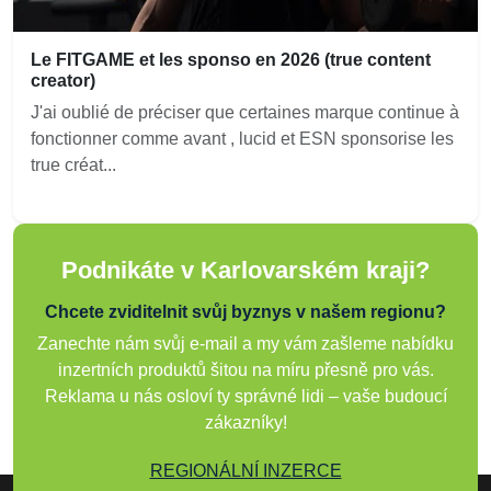
Le FITGAME et les sponso en 2026 (true content
creator)
J'ai oublié de préciser que certaines marque continue à
fonctionner comme avant , lucid et ESN sponsorise les
true créat...
Podnikáte v Karlovarském kraji?
Chcete zviditelnit svůj byznys v našem regionu?
Zanechte nám svůj e-mail a my vám zašleme nabídku
inzertních produktů šitou na míru přesně pro vás.
Reklama u nás osloví ty správné lidi – vaše budoucí
zákazníky!
REGIONÁLNÍ INZERCE