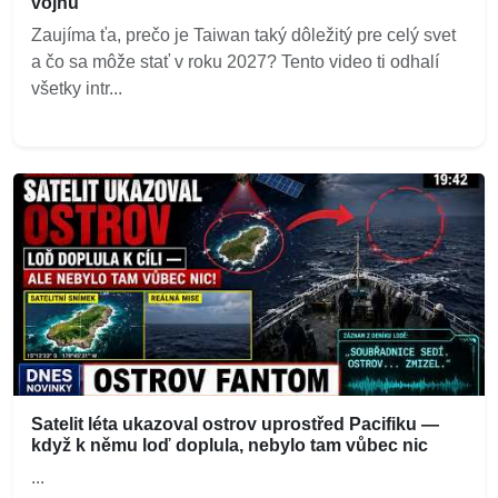
vojnu
Zaujíma ťa, prečo je Taiwan taký dôležitý pre celý svet
a čo sa môže stať v roku 2027? Tento video ti odhalí
všetky intr...
Satelit léta ukazoval ostrov uprostřed Pacifiku —
když k němu loď doplula, nebylo tam vůbec nic
...