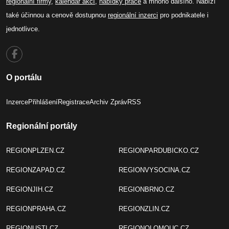
regionální firmy
,
kalendář akcí
,
nabídky práce
a mnoho dalšího. Nabízí
také účinnou a cenově dostupnou
regionální inzerci
pro podnikatele i
jednotlivce.
O portálu
Inzerce
Přihlášení
Registrace
Archiv Zpráv
RSS
Regionální portály
REGIONPLZEN.CZ
REGIONPARDUBICKO.CZ
REGIONZAPAD.CZ
REGIONVYSOCINA.CZ
REGIONJIH.CZ
REGIONBRNO.CZ
REGIONPRAHA.CZ
REGIONZLIN.CZ
REGIONUSTI.CZ
REGIONOLOMOUC.CZ