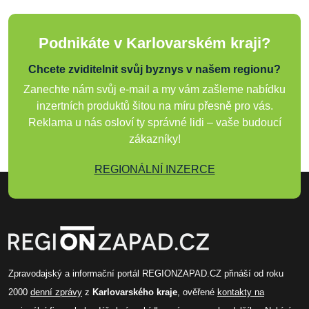
Podnikáte v Karlovarském kraji?
Chcete zviditelnit svůj byznys v našem regionu?
Zanechte nám svůj e-mail a my vám zašleme nabídku
inzertních produktů šitou na míru přesně pro vás.
Reklama u nás osloví ty správné lidi – vaše budoucí
zákazníky!
REGIONÁLNÍ INZERCE
Zpravodajský a informační portál REGIONZAPAD.CZ přináší od roku
2000
denní zprávy
z
Karlovarského kraje
, ověřené
kontakty na