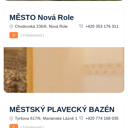
MĚSTO Nová Role
Chodovská 236/6, Nová Role
+420 353 176 311
0
( 0 hodnocení )
MĚSTSKÝ PLAVECKÝ BAZÉN
Tyršova 617/6, Mariánské Lázně 1
+420 774 168 035
0
( 0 hodnocení )