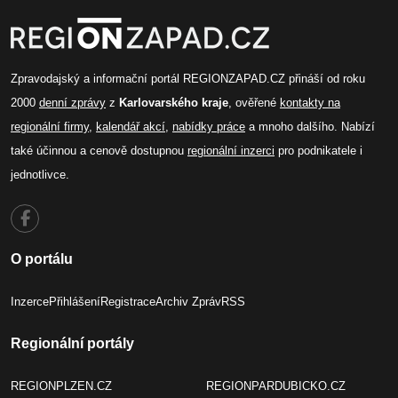
Zpravodajský a informační portál REGIONZAPAD.CZ přináší od roku
2000
denní zprávy
z
Karlovarského kraje
, ověřené
kontakty na
regionální firmy
,
kalendář akcí
,
nabídky práce
a mnoho dalšího. Nabízí
také účinnou a cenově dostupnou
regionální inzerci
pro podnikatele i
jednotlivce.
O portálu
Inzerce
Přihlášení
Registrace
Archiv Zpráv
RSS
Regionální portály
REGIONPLZEN.CZ
REGIONPARDUBICKO.CZ