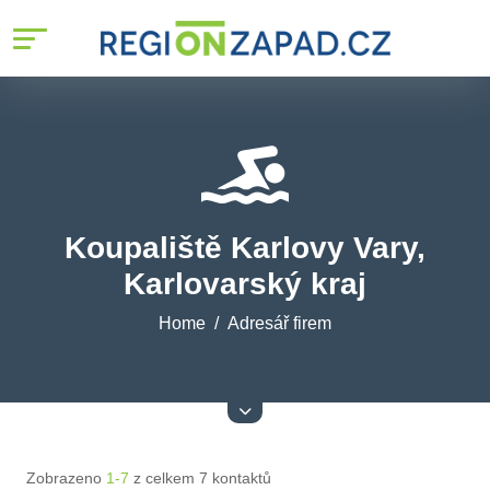
Koupaliště Karlovy Vary,
Karlovarský kraj
Home
Adresář firem
Zobrazeno
1-7
z celkem 7 kontaktů