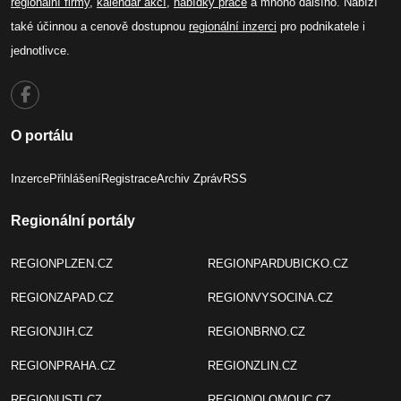
regionální firmy
,
kalendář akcí
,
nabídky práce
a mnoho dalšího. Nabízí
také účinnou a cenově dostupnou
regionální inzerci
pro podnikatele i
jednotlivce.
O portálu
Inzerce
Přihlášení
Registrace
Archiv Zpráv
RSS
Regionální portály
REGIONPLZEN.CZ
REGIONPARDUBICKO.CZ
REGIONZAPAD.CZ
REGIONVYSOCINA.CZ
REGIONJIH.CZ
REGIONBRNO.CZ
REGIONPRAHA.CZ
REGIONZLIN.CZ
REGIONUSTI.CZ
REGIONOLOMOUC.CZ