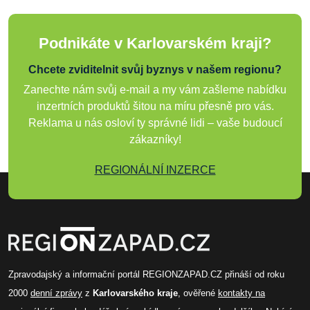
Podnikáte v Karlovarském kraji?
Chcete zviditelnit svůj byznys v našem regionu?
Zanechte nám svůj e-mail a my vám zašleme nabídku
inzertních produktů šitou na míru přesně pro vás.
Reklama u nás osloví ty správné lidi – vaše budoucí
zákazníky!
REGIONÁLNÍ INZERCE
Zpravodajský a informační portál REGIONZAPAD.CZ přináší od roku
2000
denní zprávy
z
Karlovarského kraje
, ověřené
kontakty na