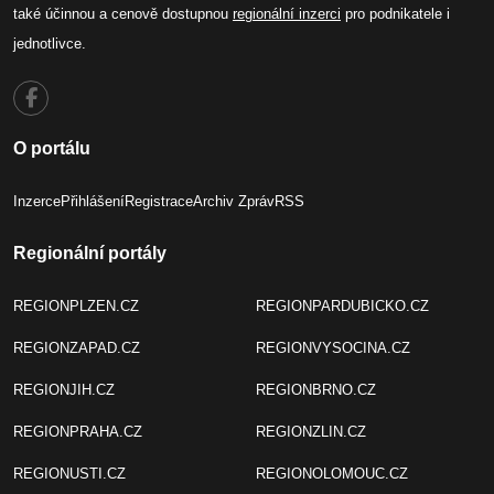
také účinnou a cenově dostupnou
regionální inzerci
pro podnikatele i
jednotlivce.
O portálu
Inzerce
Přihlášení
Registrace
Archiv Zpráv
RSS
Regionální portály
REGIONPLZEN.CZ
REGIONPARDUBICKO.CZ
REGIONZAPAD.CZ
REGIONVYSOCINA.CZ
REGIONJIH.CZ
REGIONBRNO.CZ
REGIONPRAHA.CZ
REGIONZLIN.CZ
REGIONUSTI.CZ
REGIONOLOMOUC.CZ