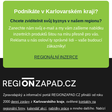
Podnikáte v Karlovarském kraji?
Chcete zviditelnit svůj byznys v našem regionu?
Zanechte nám svůj e-mail a my vám zašleme nabídku
inzertních produktů šitou na míru přesně pro vás.
Reklama u nás osloví ty správné lidi – vaše budoucí
zákazníky!
REGIONÁLNÍ INZERCE
Zpravodajský a informační portál REGIONZAPAD.CZ přináší od roku
2000
denní zprávy
z
Karlovarského kraje
, ověřené
kontakty na
regionální firmy
,
kalendář akcí
,
nabídky práce
a mnoho dalšího. Nabízí