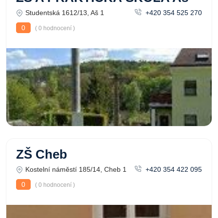
Studentská 1612/13, Aš 1
+420 354 525 270
0
( 0 hodnocení )
ZŠ Cheb
Kostelní náměstí 185/14, Cheb 1
+420 354 422 095
0
( 0 hodnocení )