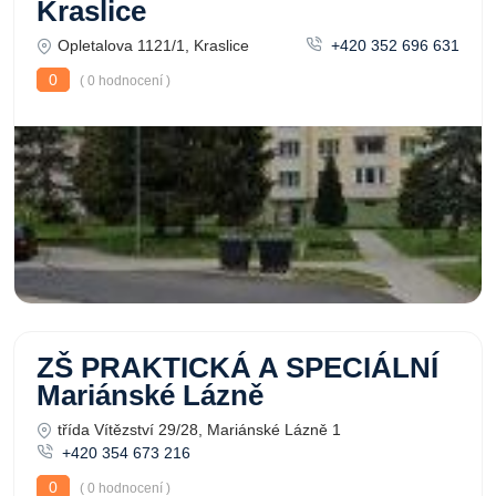
Kraslice
Opletalova 1121/1, Kraslice
+420 352 696 631
0
( 0 hodnocení )
ZŠ PRAKTICKÁ A SPECIÁLNÍ
Mariánské Lázně
třída Vítězství 29/28, Mariánské Lázně 1
+420 354 673 216
0
( 0 hodnocení )