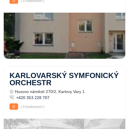
0
( 0 hodnocení )
KARLOVARSKÝ SYMFONICKÝ
ORCHESTR
Husovo náměstí 270/2, Karlovy Vary 1
+420 353 228 707
0
( 0 hodnocení )