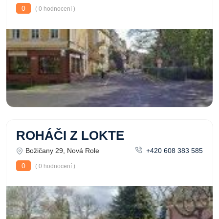
0
( 0 hodnocení )
ROHÁČI Z LOKTE
Božičany 29, Nová Role
+420 608 383 585
0
( 0 hodnocení )