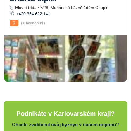
Hlavní třída 47/28, Mariánské Lázně 1dům Chopin
+420 354 622 141
0
( 0 hodnocení )
Podnikáte v Karlovarském kraji?
Chcete zviditelnit svůj byznys v našem regionu?