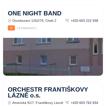
ONE NIGHT BAND
Osvobození 1262/76, Cheb 2
+420 603 222 938
0
( 0 hodnocení )
ORCHESTR FRANTIŠKOVY
LÁZNĚ o.s.
Americká 91/7, Františkovy Lázně
+420 603 762 834