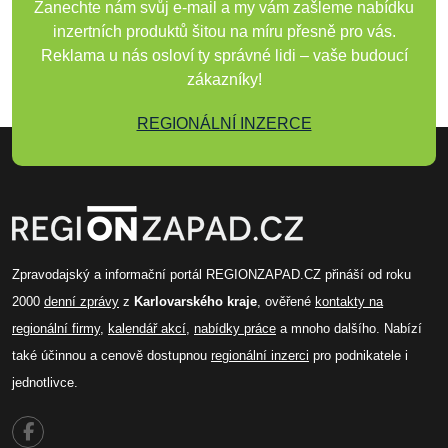
Zanechte nám svůj e-mail a my vám zašleme nabídku
inzertních produktů šitou na míru přesně pro vás.
Reklama u nás osloví ty správné lidi – vaše budoucí
zákazníky!
REGIONÁLNÍ INZERCE
Zpravodajský a informační portál REGIONZAPAD.CZ přináší od roku
2000
denní zprávy
z
Karlovarského kraje
, ověřené
kontakty na
regionální firmy
,
kalendář akcí
,
nabídky práce
a mnoho dalšího. Nabízí
také účinnou a cenově dostupnou
regionální inzerci
pro podnikatele i
jednotlivce.