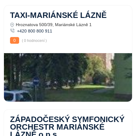
TAXI-MARIÁNSKÉ LÁZNĚ
Hroznatova 500/39, Mariánské Lázně 1
+420 800 800 911
0
( 0 hodnocení )
ZÁPADOČESKÝ SYMFONICKÝ
ORCHESTR MARIÁNSKÉ
LÁZNĚ o.p.s.