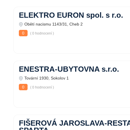
ELEKTRO EURON spol. s r.o.
Obětí nacismu 1143/31, Cheb 2
0
( 0 hodnocení )
ENESTRA-UBYTOVNA s.r.o.
Tovární 1930, Sokolov 1
0
( 0 hodnocení )
FIŠEROVÁ JAROSLAVA-RES