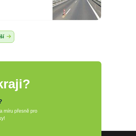
ší
raji?
?
a míru přesně pro
ky!