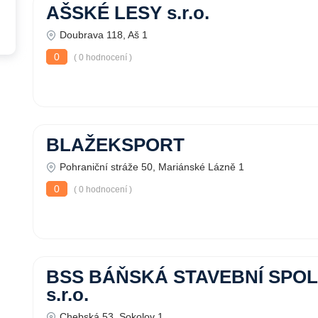
AŠSKÉ LESY s.r.o.
Doubrava 118, Aš 1
0
( 0 hodnocení )
BLAŽEKSPORT
Pohraniční stráže 50, Mariánské Lázně 1
0
( 0 hodnocení )
BSS BÁŇSKÁ STAVEBNÍ SPO
s.r.o.
Chebská 53, Sokolov 1