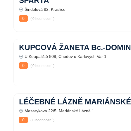
SPARTA
Šindelová 92, Kraslice
0
( 0 hodnocení )
KUPCOVÁ ŽANETA Bc.-DOMI
U Koupaliště 809, Chodov u Karlových Var 1
0
( 0 hodnocení )
LÉČEBNÉ LÁZNĚ MARIÁNSKÉ 
Masarykova 22/5, Mariánské Lázně 1
0
( 0 hodnocení )