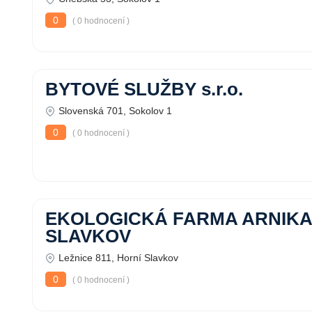
0
( 0 hodnocení )
BYTOVÉ SLUŽBY s.r.o.
Slovenská 701, Sokolov 1
0
( 0 hodnocení )
EKOLOGICKÁ FARMA ARNIKA
SLAVKOV
Ležnice 811, Horní Slavkov
0
( 0 hodnocení )