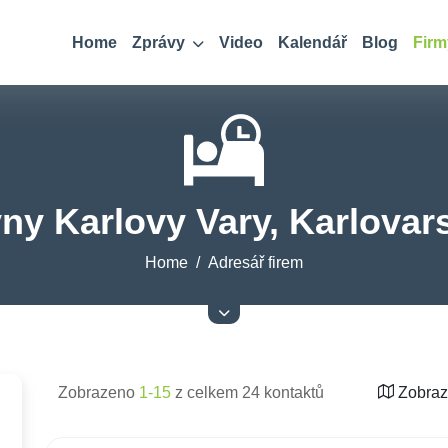
Home
Zprávy
Video
Kalendář
Blog
Firm
ny Karlovy Vary, Karlovars
Home
Adresář firem
Zobrazeno
1-15
z celkem 24 kontaktů
Zobraz