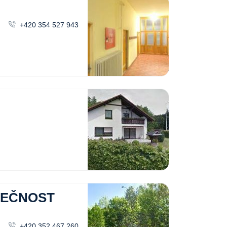
+420 354 527 943
LEČNOST
+420 352 467 260