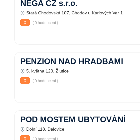
NEGA CZ s.r.o.
Stará Chodovská 107, Chodov u Karlových Var 1
0
( 0 hodnocení )
PENZION NAD HRADBAMI
5. května 129, Žlutice
0
( 0 hodnocení )
POD MOSTEM UBYTOVÁNÍ
Dolní 118, Dalovice
0
( 0 hodnocení )