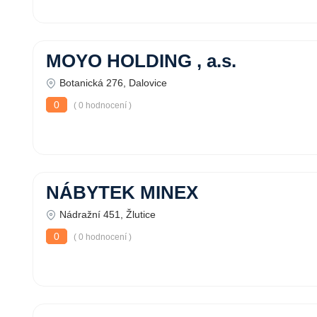
MOYO HOLDING , a.s.
Botanická 276, Dalovice
0
( 0 hodnocení )
NÁBYTEK MINEX
Nádražní 451, Žlutice
0
( 0 hodnocení )