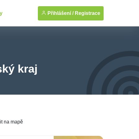
Přihlášení /
Registrace
y
ký kraj
it na mapě