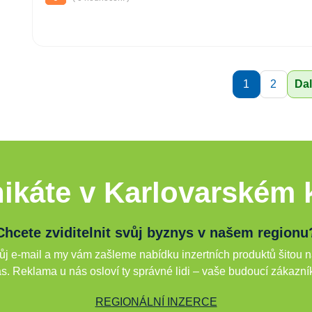
1
2
Dal
ikáte v Karlovarském k
Chcete zviditelnit svůj byznys v našem regionu
j e-mail a my vám zašleme nabídku inzertních produktů šitou n
s. Reklama u nás osloví ty správné lidi – vaše budoucí zákazní
REGIONÁLNÍ INZERCE