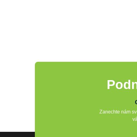
Podn
Zanechte nám svů
vá