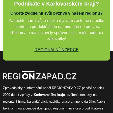
Podnikáte v Karlovarském kraji?
Chcete zviditelnit svůj byznys v našem regionu?
Zanechte nám svůj e-mail a my vám zašleme nabídku
inzertních produktů šitou na míru přesně pro vás.
Reklama u nás osloví ty správné lidi – vaše budoucí
zákazníky!
REGIONÁLNÍ INZERCE
Zpravodajský a informační portál REGIONZAPAD.CZ přináší od roku
2000
denní zprávy
z
Karlovarského kraje
, ověřené
kontakty na
regionální firmy
,
kalendář akcí
,
nabídky práce
a mnoho dalšího. Nabízí
také účinnou a cenově dostupnou
regionální inzerci
pro podnikatele i