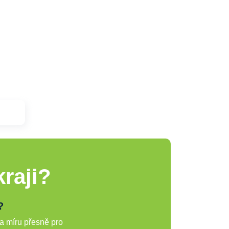
raji?
?
a míru přesně pro