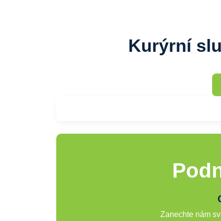
Kurýrní sl
Podn
Zanechte nám svů