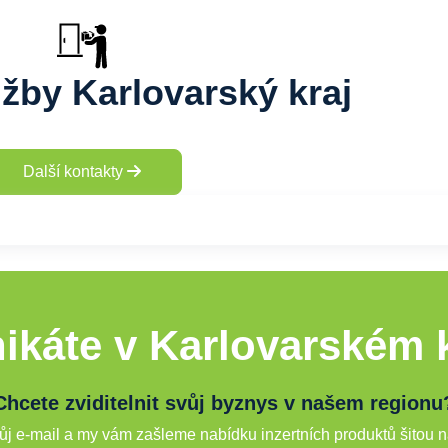
užby Karlovarský kraj
Další kontakty
ikáte v Karlovarském k
Chcete zviditelnit svůj byznys v našem regionu
j e-mail a my vám zašleme nabídku inzertních produktů šitou n