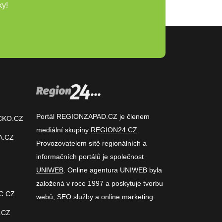
ky!
Portál REGIONZAPAD.CZ je členem
CKO.CZ
mediální skupiny
REGION24.CZ
.
A.CZ
Provozovatelem sítě regionálních a
informačních portálů je společnost
UNIWEB
. Online agentura UNIWEB byla
založená v roce 1997 a poskytuje tvorbu
C.CZ
webů, SEO služby a online marketing.
.CZ