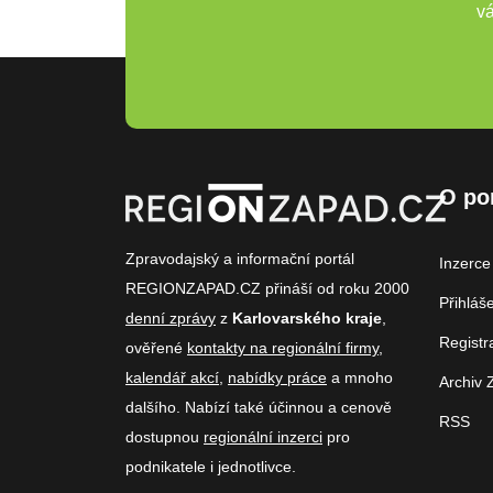
vá
O po
Zpravodajský a informační portál
Inzerce
REGIONZAPAD.CZ přináší od roku 2000
Přihláš
denní zprávy
z
Karlovarského kraje
,
Registr
ověřené
kontakty na regionální firmy
,
kalendář akcí
,
nabídky práce
a mnoho
Archiv 
dalšího. Nabízí také účinnou a cenově
RSS
dostupnou
regionální inzerci
pro
podnikatele i jednotlivce.