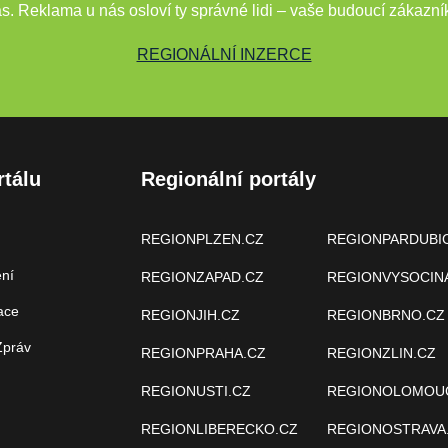
s. Reklama u nás osloví ty správné lidi – vaše budoucí zákazní
REGIONÁLNÍ INZERCE
rtálu
Regionální portály
REGIONPLZEN.CZ
REGIONPARDUBI
ení
REGIONZAPAD.CZ
REGIONVYSOCIN
ace
REGIONJIH.CZ
REGIONBRNO.CZ
Zpráv
REGIONPRAHA.CZ
REGIONZLIN.CZ
REGIONUSTI.CZ
REGIONOLOMOU
REGIONLIBERECKO.CZ
REGIONOSTRAVA