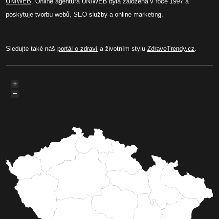
UNIWEB
. Online agentura UNIWEB byla založená v roce 1997 a
poskytuje tvorbu webů, SEO služby a online marketing.
Sledujte také náš
portál o zdraví
a životním stylu
ZdraveTrendy.cz
.
+
−