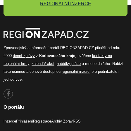
REGIONÁLNÍ INZERCE
Zpravodajský a informační portál REGIONZAPAD.CZ přináší od roku
2000
denní zprávy
z
Karlovarského kraje
, ověřené
kontakty na
regionální firmy
,
kalendář akcí
,
nabídky práce
a mnoho dalšího. Nabízí
také účinnou a cenově dostupnou
regionální inzerci
pro podnikatele i
jednotlivce.
O portálu
Inzerce
Přihlášení
Registrace
Archiv Zpráv
RSS