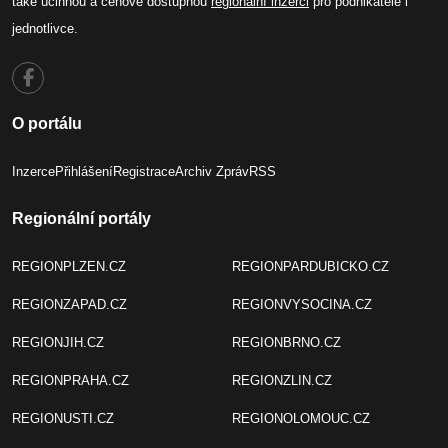
také účinnou a cenově dostupnou
regionální inzerci
pro podnikatele i
jednotlivce.
O portálu
Inzerce
Přihlášení
Registrace
Archiv Zpráv
RSS
Regionální portály
REGIONPLZEN.CZ
REGIONPARDUBICKO.CZ
REGIONZAPAD.CZ
REGIONVYSOCINA.CZ
REGIONJIH.CZ
REGIONBRNO.CZ
REGIONPRAHA.CZ
REGIONZLIN.CZ
REGIONUSTI.CZ
REGIONOLOMOUC.CZ