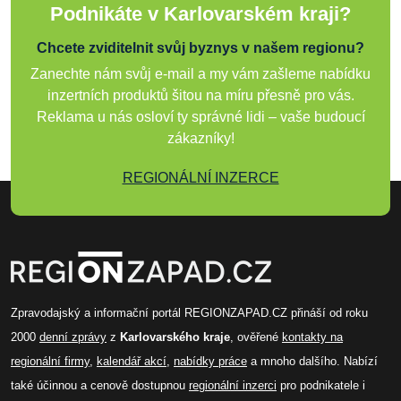
Podnikáte v Karlovarském kraji?
Chcete zviditelnit svůj byznys v našem regionu?
Zanechte nám svůj e-mail a my vám zašleme nabídku
inzertních produktů šitou na míru přesně pro vás.
Reklama u nás osloví ty správné lidi – vaše budoucí
zákazníky!
REGIONÁLNÍ INZERCE
Zpravodajský a informační portál REGIONZAPAD.CZ přináší od roku
2000
denní zprávy
z
Karlovarského kraje
, ověřené
kontakty na
regionální firmy
,
kalendář akcí
,
nabídky práce
a mnoho dalšího. Nabízí
také účinnou a cenově dostupnou
regionální inzerci
pro podnikatele i