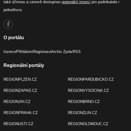
také účinnou a cenově dostupnou
regionální inzerci
pro podnikatele i
jednotlivce.
O portálu
Inzerce
Přihlášení
Registrace
Archiv Zpráv
RSS
Regionální portály
REGIONPLZEN.CZ
REGIONPARDUBICKO.CZ
REGIONZAPAD.CZ
REGIONVYSOCINA.CZ
REGIONJIH.CZ
REGIONBRNO.CZ
REGIONPRAHA.CZ
REGIONZLIN.CZ
REGIONUSTI.CZ
REGIONOLOMOUC.CZ