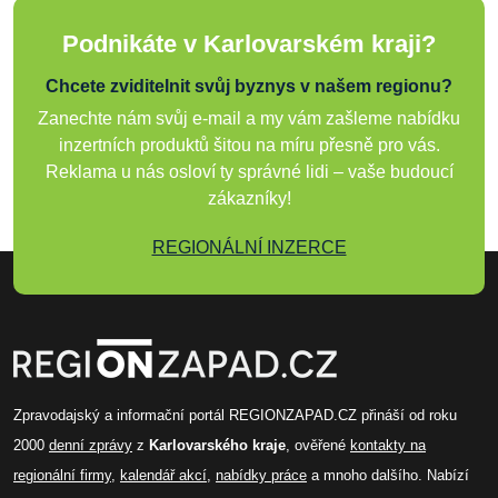
Podnikáte v Karlovarském kraji?
Chcete zviditelnit svůj byznys v našem regionu?
Zanechte nám svůj e-mail a my vám zašleme nabídku
inzertních produktů šitou na míru přesně pro vás.
Reklama u nás osloví ty správné lidi – vaše budoucí
zákazníky!
REGIONÁLNÍ INZERCE
Zpravodajský a informační portál REGIONZAPAD.CZ přináší od roku
2000
denní zprávy
z
Karlovarského kraje
, ověřené
kontakty na
regionální firmy
,
kalendář akcí
,
nabídky práce
a mnoho dalšího. Nabízí