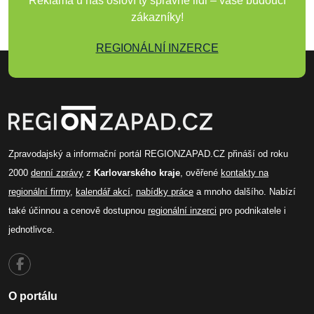
Reklama u nás osloví ty správné lidi – vaše budoucí
zákazníky!
REGIONÁLNÍ INZERCE
Zpravodajský a informační portál REGIONZAPAD.CZ přináší od roku
2000
denní zprávy
z
Karlovarského kraje
, ověřené
kontakty na
regionální firmy
,
kalendář akcí
,
nabídky práce
a mnoho dalšího. Nabízí
také účinnou a cenově dostupnou
regionální inzerci
pro podnikatele i
jednotlivce.
O portálu