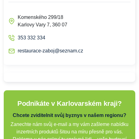
Komenského 299/18
Karlovy Vary 7, 360 07
353 332 334
restaurace-zaboj@seznam.cz
Podnikáte v Karlovarském kraji?
Chcete zviditelnit svůj byznys v našem regionu?
Zanechte nám svůj e-mail a my vám zašleme nabídku
inzertních produktů šitou na míru přesně pro vás.