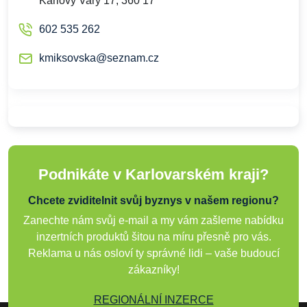
Karlovy Vary 17, 360 17
602 535 262
kmiksovska@seznam.cz
Podnikáte v Karlovarském kraji?
Chcete zviditelnit svůj byznys v našem regionu?
Zanechte nám svůj e-mail a my vám zašleme nabídku
inzertních produktů šitou na míru přesně pro vás.
Reklama u nás osloví ty správné lidi – vaše budoucí
zákazníky!
REGIONÁLNÍ INZERCE