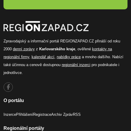
Zpravodajský a informační portál REGIONZAPAD.CZ přináší od roku
2000
denní zprávy
z
Karlovarského kraje
, ověřené
kontakty na
regionální firmy
,
kalendář akcí
,
nabídky práce
a mnoho dalšího. Nabízí
také účinnou a cenově dostupnou
regionální inzerci
pro podnikatele i
jednotlivce.
O portálu
Inzerce
Přihlášení
Registrace
Archiv Zpráv
RSS
Regionální portály