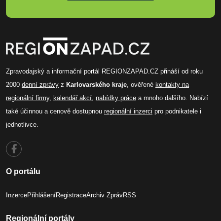
Zpravodajský a informační portál REGIONZAPAD.CZ přináší od roku
2000
denní zprávy
z
Karlovarského kraje
, ověřené
kontakty na
regionální firmy
,
kalendář akcí
,
nabídky práce
a mnoho dalšího. Nabízí
také účinnou a cenově dostupnou
regionální inzerci
pro podnikatele i
jednotlivce.
O portálu
Inzerce
Přihlášení
Registrace
Archiv Zpráv
RSS
Regionální portály