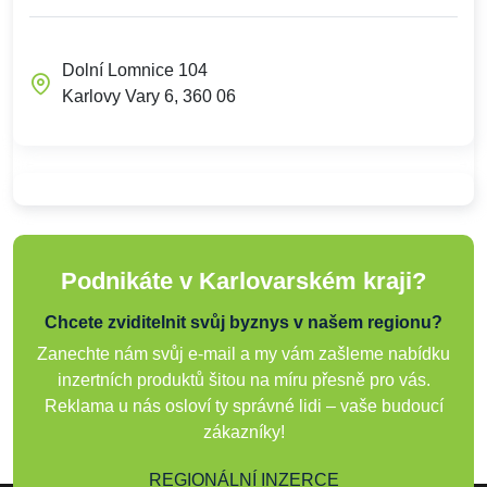
Dolní Lomnice 104
Karlovy Vary 6, 360 06
Podnikáte v Karlovarském kraji?
Chcete zviditelnit svůj byznys v našem regionu?
Zanechte nám svůj e-mail a my vám zašleme nabídku
inzertních produktů šitou na míru přesně pro vás.
Reklama u nás osloví ty správné lidi – vaše budoucí
zákazníky!
REGIONÁLNÍ INZERCE