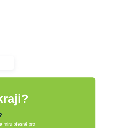
raji?
?
a míru přesně pro