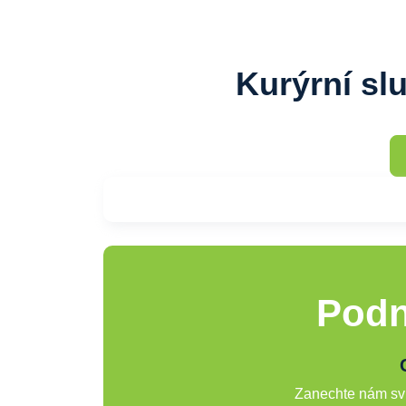
Kurýrní sl
Podn
Zanechte nám svů