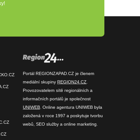
ky!
Portál REGIONZAPAD.CZ je členem
CKO.CZ
mediální skupiny
REGION24.CZ
.
A.CZ
Provozovatelem sítě regionálních a
informačních portálů je společnost
UNIWEB
. Online agentura UNIWEB byla
založená v roce 1997 a poskytuje tvorbu
C.CZ
webů, SEO služby a online marketing.
.CZ