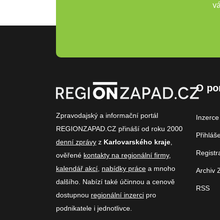
vá
O po
Zpravodajský a informační portál
Inzerce
REGIONZAPAD.CZ přináší od roku 2000
Přihláš
denní zprávy
z
Karlovarského kraje
,
Registr
ověřené
kontakty na regionální firmy
,
kalendář akcí
,
nabídky práce
a mnoho
Archiv 
dalšího. Nabízí také účinnou a cenově
RSS
dostupnou
regionální inzerci
pro
podnikatele i jednotlivce.