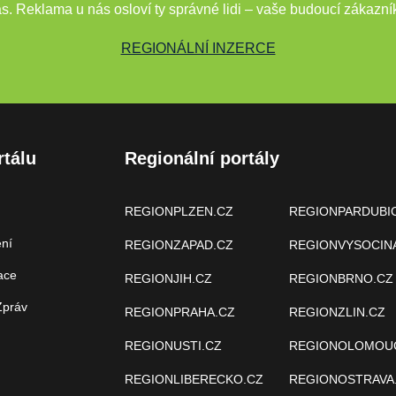
s. Reklama u nás osloví ty správné lidi – vaše budoucí zákazní
REGIONÁLNÍ INZERCE
rtálu
Regionální portály
REGIONPLZEN.CZ
REGIONPARDUBI
ení
REGIONZAPAD.CZ
REGIONVYSOCIN
ace
REGIONJIH.CZ
REGIONBRNO.CZ
Zpráv
REGIONPRAHA.CZ
REGIONZLIN.CZ
REGIONUSTI.CZ
REGIONOLOMOU
REGIONLIBERECKO.CZ
REGIONOSTRAVA