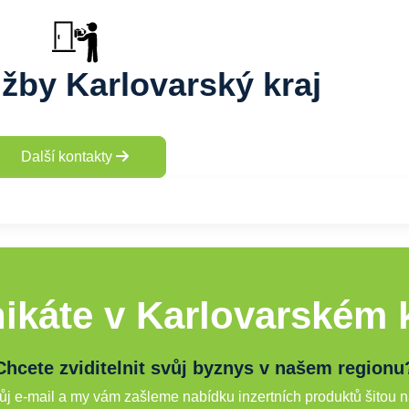
užby Karlovarský kraj
Další kontakty
ikáte v Karlovarském k
Chcete zviditelnit svůj byznys v našem regionu
j e-mail a my vám zašleme nabídku inzertních produktů šitou n