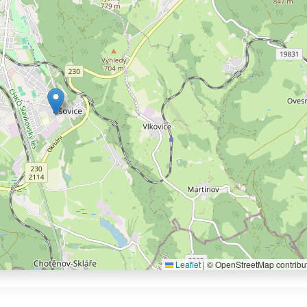
Leaflet
|
© OpenStreetMap contribu