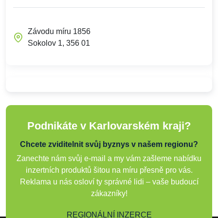
Závodu míru 1856
Sokolov 1, 356 01
Podnikáte v Karlovarském kraji?
Chcete zviditelnit svůj byznys v našem regionu?
Zanechte nám svůj e-mail a my vám zašleme nabídku
inzertních produktů šitou na míru přesně pro vás.
Reklama u nás osloví ty správné lidi – vaše budoucí
zákazníky!
REGIONÁLNÍ INZERCE