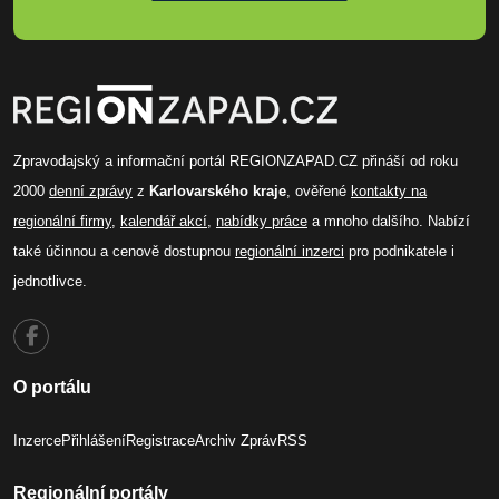
Zpravodajský a informační portál REGIONZAPAD.CZ přináší od roku
2000
denní zprávy
z
Karlovarského kraje
, ověřené
kontakty na
regionální firmy
,
kalendář akcí
,
nabídky práce
a mnoho dalšího. Nabízí
také účinnou a cenově dostupnou
regionální inzerci
pro podnikatele i
jednotlivce.
O portálu
Inzerce
Přihlášení
Registrace
Archiv Zpráv
RSS
Regionální portály