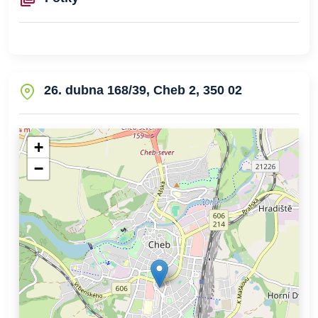
26. dubna 168/39, Cheb 2, 350 02
+
−