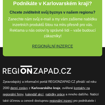
Podnikáte v Karlovarském kraji?
Chcete zviditelnit svůj byznys v našem regionu?
Zanechte nám svůj e-mail a my vám zašleme nabídku
inzertních produktů šitou na míru přesně pro vás.
Reklama u nás osloví ty správné lidi – vaše budoucí
zákazníky!
REGIONÁLNÍ INZERCE
Zpravodajský a informační portál REGIONZAPAD.CZ přináší od roku
2000
denní zprávy
z
Karlovarského kraje
, ověřené
kontakty na
regionální firmy
,
kalendář akcí
,
nabídky práce
a mnoho dalšího. Nabízí
také účinnou a cenově dostupnou
regionální inzerci
pro podnikatele i