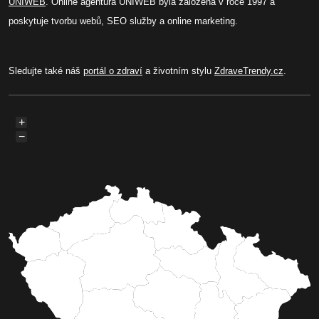
UNIWEB
. Online agentura UNIWEB byla založená v roce 1997 a
poskytuje tvorbu webů, SEO služby a online marketing.
Sledujte také náš
portál o zdraví
a životním stylu
ZdraveTrendy.cz
.
+
−