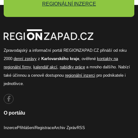
REGIONÁLNÍ INZERCE
Zpravodajský a informační portál REGIONZAPAD.CZ přináší od roku
2000
denní zprávy
z
Karlovarského kraje
, ověřené
kontakty na
regionální firmy
,
kalendář akcí
,
nabídky práce
a mnoho dalšího. Nabízí
také účinnou a cenově dostupnou
regionální inzerci
pro podnikatele i
jednotlivce.
O portálu
Inzerce
Přihlášení
Registrace
Archiv Zpráv
RSS