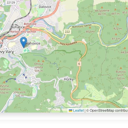
Leaflet
|
© OpenStreetMap contribu