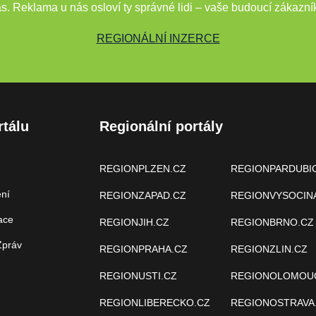
s. Reklama u nás osloví ty správné lidi – vaše budoucí zákazní
REGIONÁLNÍ INZERCE
rtálu
Regionální portály
REGIONPLZEN.CZ
REGIONPARDUBI
ení
REGIONZAPAD.CZ
REGIONVYSOCIN
ace
REGIONJIH.CZ
REGIONBRNO.CZ
Zpráv
REGIONPRAHA.CZ
REGIONZLIN.CZ
REGIONUSTI.CZ
REGIONOLOMOU
REGIONLIBERECKO.CZ
REGIONOSTRAVA