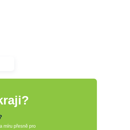
raji?
?
a míru přesně pro