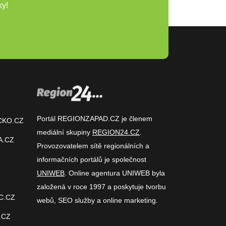
ky!
Portál REGIONZAPAD.CZ je členem
CKO.CZ
mediální skupiny
REGION24.CZ
.
A.CZ
Provozovatelem sítě regionálních a
informačních portálů je společnost
UNIWEB
. Online agentura UNIWEB byla
založená v roce 1997 a poskytuje tvorbu
C.CZ
webů, SEO služby a online marketing.
.CZ