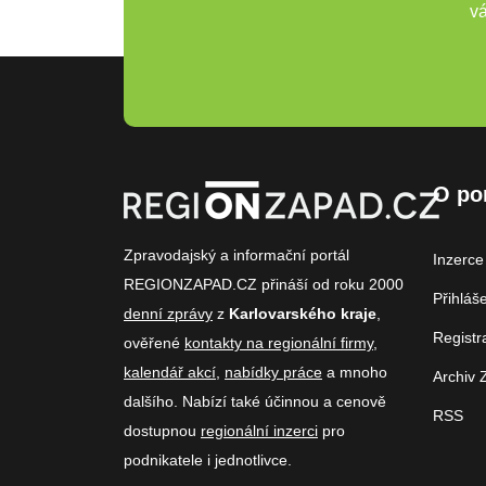
vá
O po
Zpravodajský a informační portál
Inzerce
REGIONZAPAD.CZ přináší od roku 2000
Přihláš
denní zprávy
z
Karlovarského kraje
,
Registr
ověřené
kontakty na regionální firmy
,
kalendář akcí
,
nabídky práce
a mnoho
Archiv 
dalšího. Nabízí také účinnou a cenově
RSS
dostupnou
regionální inzerci
pro
podnikatele i jednotlivce.