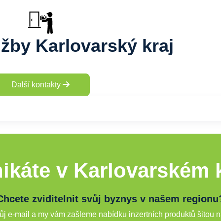
užby Karlovarský kraj
Další kontakty
ikáte v Karlovarském k
Chcete zviditelnit svůj byznys v našem regionu
j e-mail a my vám zašleme nabídku inzertních produktů šitou n