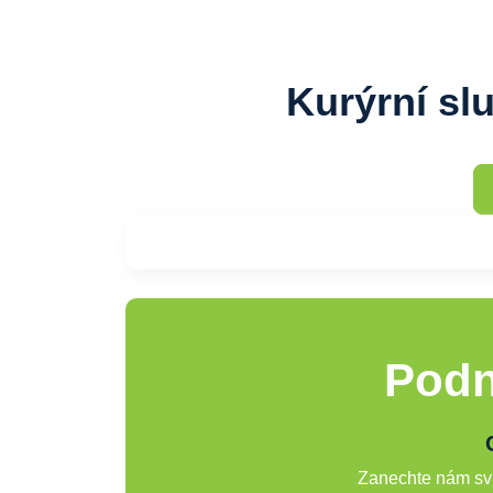
Kurýrní sl
Podn
Zanechte nám svů