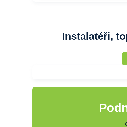
Instalatéři, t
Podn