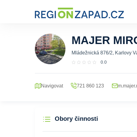
MAJER MIR
Mládežnická 876/2, Karlovy Va
0.0
Navigovat
721 860 123
m.majer
Obory činnosti