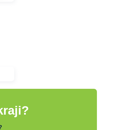
raji?
?