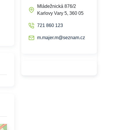
Mládežnická 876/2
Karlovy Vary 5, 360 05
721 860 123
m.majer.m@seznam.cz