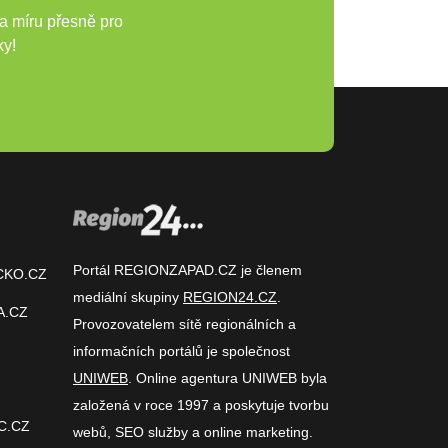
a míru přesně pro
ky!
Portál REGIONZAPAD.CZ je členem
CKO.CZ
mediální skupiny
REGION24.CZ
.
A.CZ
Provozovatelem sítě regionálních a
informačních portálů je společnost
UNIWEB
. Online agentura UNIWEB byla
založená v roce 1997 a poskytuje tvorbu
C.CZ
webů, SEO služby a online marketing.