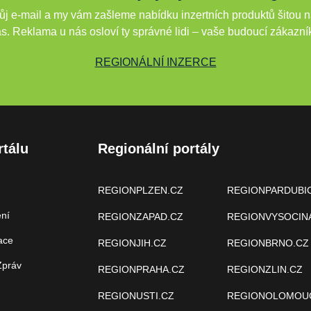
j e-mail a my vám zašleme nabídku inzertních produktů šitou n
s. Reklama u nás osloví ty správné lidi – vaše budoucí zákazní
REGIONÁLNÍ INZERCE
rtálu
Regionální portály
REGIONPLZEN.CZ
REGIONPARDUBI
ení
REGIONZAPAD.CZ
REGIONVYSOCIN
ace
REGIONJIH.CZ
REGIONBRNO.CZ
Zpráv
REGIONPRAHA.CZ
REGIONZLIN.CZ
REGIONUSTI.CZ
REGIONOLOMOU