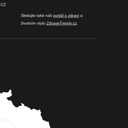
.CZ
Sledujte také náš
portál o zdraví
a
životním stylu
ZdraveTrendy.cz
.