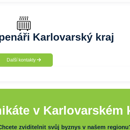
openáři Karlovarský kraj
Další kontakty
ikáte v Karlovarském k
Chcete zviditelnit svůj byznys v našem regionu