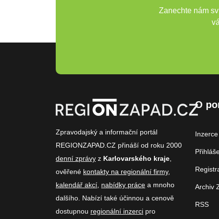
Zanechte nám svů
vá
O po
Zpravodajský a informační portál
Inzerce
REGIONZAPAD.CZ přináší od roku 2000
Přihláš
denní zprávy
z
Karlovarského kraje
,
Registr
ověřené
kontakty na regionální firmy
,
kalendář akcí
,
nabídky práce
a mnoho
Archiv 
dalšího. Nabízí také účinnou a cenově
RSS
dostupnou
regionální inzerci
pro