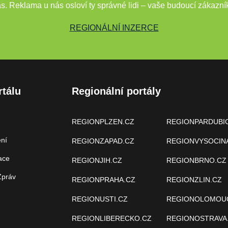
s. Reklama u nás osloví ty správné lidi – vaše budoucí zákazní
REGIONÁLNÍ INZERCE
rtálu
Regionální portály
REGIONPLZEN.CZ
REGIONPARDUBI
ení
REGIONZAPAD.CZ
REGIONVYSOCIN
ace
REGIONJIH.CZ
REGIONBRNO.CZ
Zpráv
REGIONPRAHA.CZ
REGIONZLIN.CZ
REGIONUSTI.CZ
REGIONOLOMOU
REGIONLIBERECKO.CZ
REGIONOSTRAVA