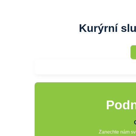
Kurýrní sl
Podn
Zanechte nám svů