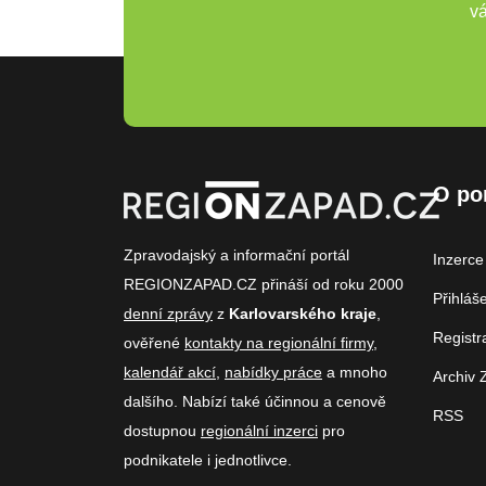
vá
O po
Zpravodajský a informační portál
Inzerce
REGIONZAPAD.CZ přináší od roku 2000
Přihláš
denní zprávy
z
Karlovarského kraje
,
Registr
ověřené
kontakty na regionální firmy
,
kalendář akcí
,
nabídky práce
a mnoho
Archiv 
dalšího. Nabízí také účinnou a cenově
RSS
dostupnou
regionální inzerci
pro
podnikatele i jednotlivce.