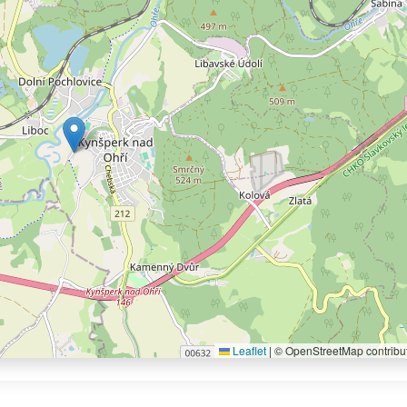
Leaflet
|
© OpenStreetMap contribu