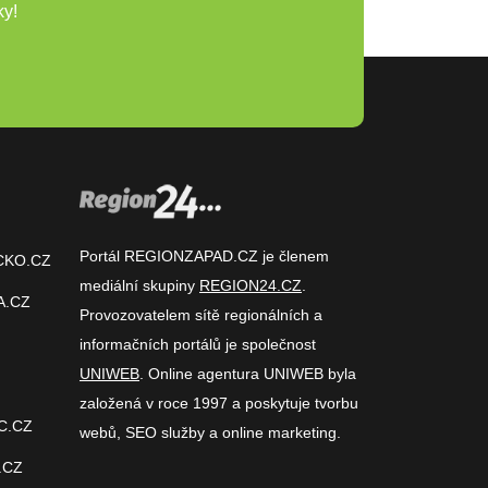
ky!
Portál REGIONZAPAD.CZ je členem
CKO.CZ
mediální skupiny
REGION24.CZ
.
A.CZ
Provozovatelem sítě regionálních a
informačních portálů je společnost
UNIWEB
. Online agentura UNIWEB byla
založená v roce 1997 a poskytuje tvorbu
C.CZ
webů, SEO služby a online marketing.
.CZ