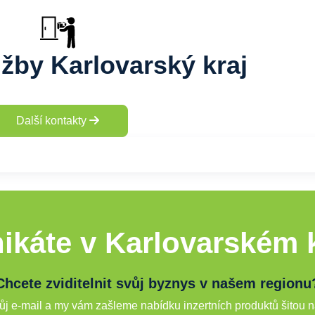
užby Karlovarský kraj
Další kontakty
ikáte v Karlovarském k
Chcete zviditelnit svůj byznys v našem regionu
j e-mail a my vám zašleme nabídku inzertních produktů šitou n