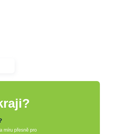
raji?
?
a míru přesně pro