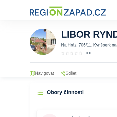
LIBOR RYN
Na Hrázi 706/11, Kynšperk na
0.0
Navigovat
Sdílet
Obory činnosti