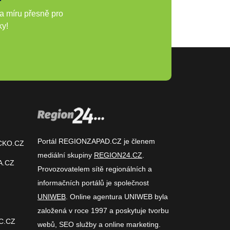
a míru přesně pro
ky!
Portál REGIONZAPAD.CZ je členem
CKO.CZ
mediální skupiny
REGION24.CZ
.
A.CZ
Provozovatelem sítě regionálních a
informačních portálů je společnost
UNIWEB
. Online agentura UNIWEB byla
založená v roce 1997 a poskytuje tvorbu
C.CZ
webů, SEO služby a online marketing.