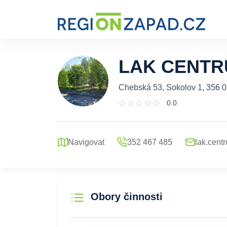
LAK CENTRUM
Chebská 53, Sokolov 1, 356 
0.0
Navigovat
352 467 485
lak.cent
Obory činnosti