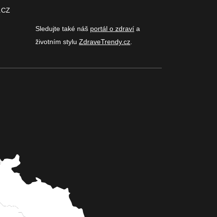
.CZ
Sledujte také náš
portál o zdraví
a
životním stylu
ZdraveTrendy.cz
.