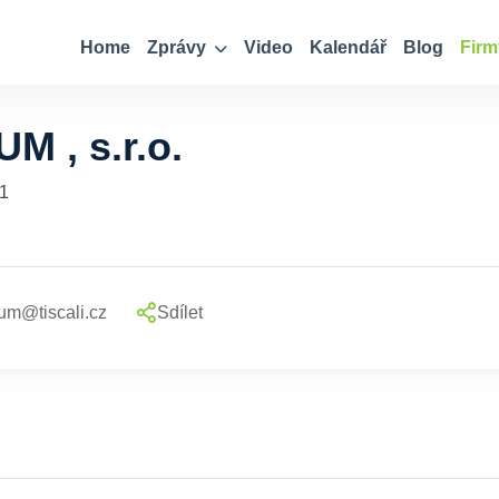
Home
Zprávy
Video
Kalendář
Blog
Firm
 , s.r.o.
01
rum@tiscali.cz
Sdílet