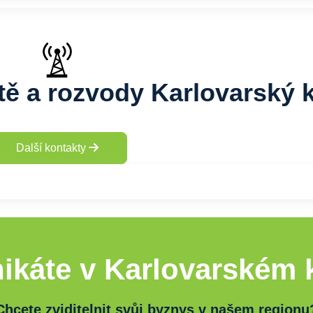
tě a rozvody Karlovarský k
Další kontakty
ikáte v Karlovarském k
Chcete zviditelnit svůj byznys v našem regionu