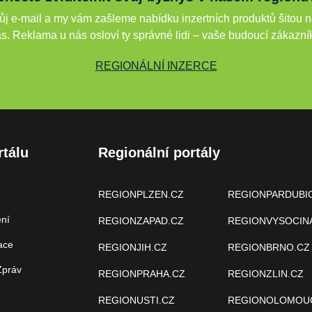
j e-mail a my vám zašleme nabídku inzertních produktů šitou n
s. Reklama u nás osloví ty správné lidi – vaše budoucí zákazní
REGIONÁLNÍ INZERCE
rtálu
Regionální portály
REGIONPLZEN.CZ
REGIONPARDUBI
ení
REGIONZAPAD.CZ
REGIONVYSOCIN
ace
REGIONJIH.CZ
REGIONBRNO.CZ
Zpráv
REGIONPRAHA.CZ
REGIONZLIN.CZ
REGIONUSTI.CZ
REGIONOLOMOU