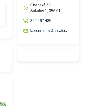
Chebská 53
Sokolov 1, 356 01
352 467 485
lak.centrum@tiscali.cz