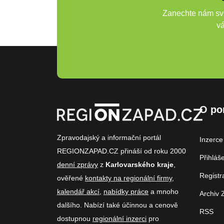
Zanechte nám svů
vá
O po
Zpravodajský a informační portál
Inzerce
REGIONZAPAD.CZ přináší od roku 2000
Přihláš
denní zprávy
z
Karlovarského kraje
,
Registr
ověřené
kontakty na regionální firmy
,
kalendář akcí
,
nabídky práce
a mnoho
Archiv 
dalšího. Nabízí také účinnou a cenově
RSS
dostupnou
regionální inzerci
pro