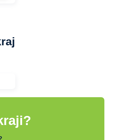
raj
raji?
?