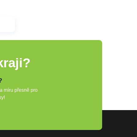
raji?
?
a míru přesně pro
ky!