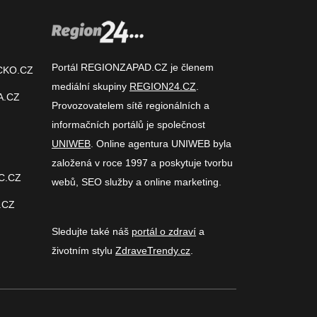
Portál REGIONZAPAD.CZ je členem
CKO.CZ
mediální skupiny
REGION24.CZ
.
A.CZ
Provozovatelem sítě regionálních a
informačních portálů je společnost
UNIWEB
. Online agentura UNIWEB byla
založená v roce 1997 a poskytuje tvorbu
C.CZ
webů, SEO služby a online marketing.
.CZ
Sledujte také náš
portál o zdraví
a
životním stylu
ZdraveTrendy.cz
.