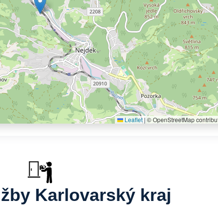
Leaflet
|
© OpenStreetMap contribu
užby Karlovarský kraj