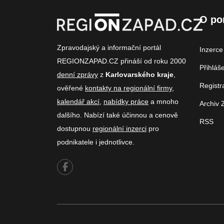
O po
Zpravodajský a informační portál
Inzerce
REGIONZAPAD.CZ přináší od roku 2000
Přihláš
denní zprávy
z
Karlovarského kraje
,
Registr
ověřené
kontakty na regionální firmy
,
kalendář akcí
,
nabídky práce
a mnoho
Archiv 
dalšího. Nabízí také účinnou a cenově
RSS
dostupnou
regionální inzerci
pro
podnikatele i jednotlivce.