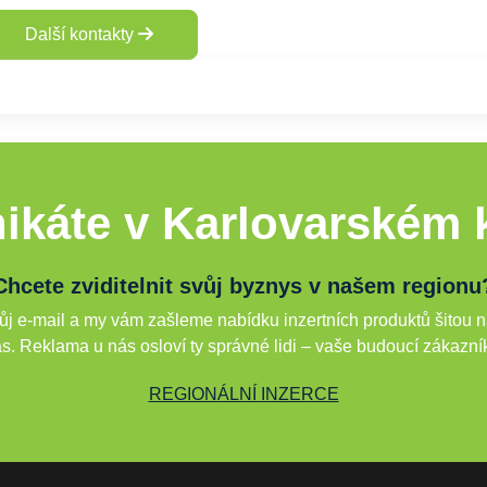
Další kontakty
ikáte v Karlovarském k
Chcete zviditelnit svůj byznys v našem regionu
j e-mail a my vám zašleme nabídku inzertních produktů šitou n
s. Reklama u nás osloví ty správné lidi – vaše budoucí zákazní
REGIONÁLNÍ INZERCE