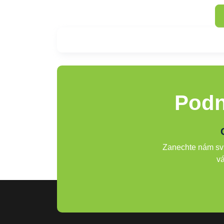
Podn
Zanechte nám svů
vá