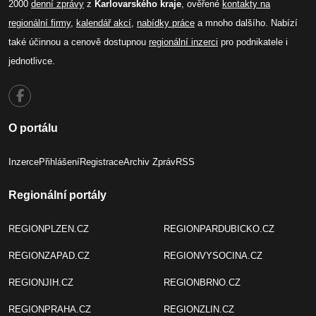
2000
denní zprávy
z
Karlovarského kraje
, ověřené
kontakty na
regionální firmy
,
kalendář akcí
,
nabídky práce
a mnoho dalšího. Nabízí
také účinnou a cenově dostupnou
regionální inzerci
pro podnikatele i
jednotlivce.
O portálu
Inzerce
Přihlášení
Registrace
Archiv Zpráv
RSS
Regionální portály
REGIONPLZEN.CZ
REGIONPARDUBICKO.CZ
REGIONZAPAD.CZ
REGIONVYSOCINA.CZ
REGIONJIH.CZ
REGIONBRNO.CZ
REGIONPRAHA.CZ
REGIONZLIN.CZ