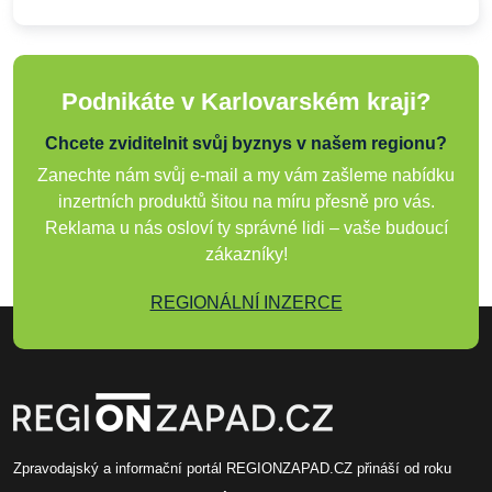
Podnikáte v Karlovarském kraji?
Chcete zviditelnit svůj byznys v našem regionu?
Zanechte nám svůj e-mail a my vám zašleme nabídku
inzertních produktů šitou na míru přesně pro vás.
Reklama u nás osloví ty správné lidi – vaše budoucí
zákazníky!
REGIONÁLNÍ INZERCE
Zpravodajský a informační portál REGIONZAPAD.CZ přináší od roku